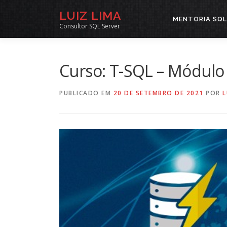
Pular
LUIZ LIMA
para
MENTORIA SQL
Consultor SQL Server
o
conteúdo
Curso: T-SQL – Módulo
PUBLICADO EM
20 DE SETEMBRO DE 2021
POR
L