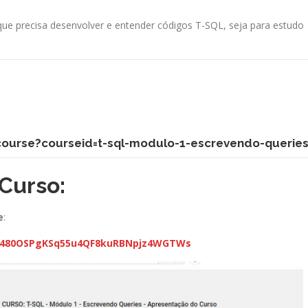
ue precisa desenvolver e entender códigos T-SQL, seja para estudo
course?courseid=t-sql-modulo-1-escrevendo-querie
Curso:
e
:
PLU480OSPgKSq55u4QF8kuRBNpjz4WGTWs