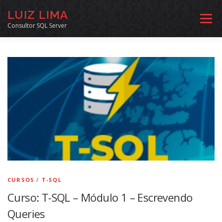
Pular
LUIZ LIMA
para
Menu
o
Consultor SQL Server
conteúdo
MENTORIA SQL
CURSOS
EXERCÍCIOS SQL
INÍCIO
ARQUIVO
LINKS COMUNIDADE
SOBRE
CONTATO
CURSOS
/
T-SQL
Curso: T-SQL – Módulo 1 – Escrevendo
Queries