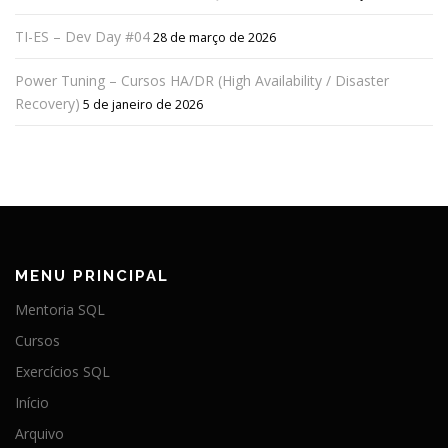
TI-ES – Dev Day #04
28 de março de 2026
Power Tuning – Cursos HA/DR (High Availability / Disaster
Recovery)
5 de janeiro de 2026
MENU PRINCIPAL
Mentoria SQL
Cursos
Exercícios SQL
Início
Arquivo