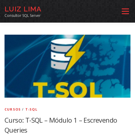
Pular
LUIZ LIMA
para
Menu
o
Consultor SQL Server
conteúdo
MENTORIA SQL
CURSOS
EXERCÍCIOS SQL
INÍCIO
ARQUIVO
LINKS COMUNIDADE
SOBRE
CONTATO
CURSOS
/
T-SQL
Curso: T-SQL – Módulo 1 – Escrevendo
Queries