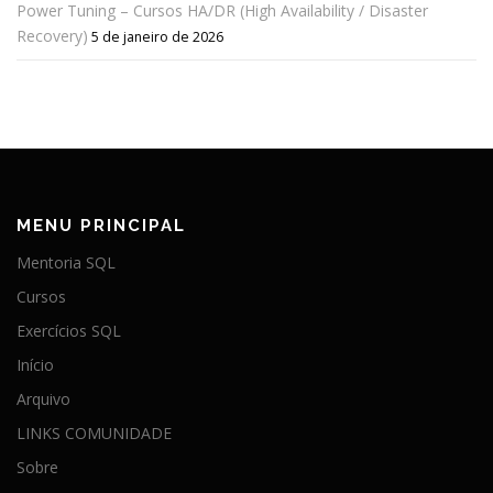
Power Tuning – Cursos HA/DR (High Availability / Disaster
Recovery)
5 de janeiro de 2026
MENU PRINCIPAL
Mentoria SQL
Cursos
Exercícios SQL
Início
Arquivo
LINKS COMUNIDADE
Sobre