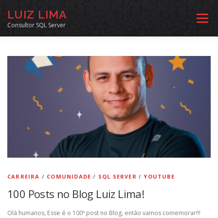
Pular
LUIZ LIMA
para
Menu
o
Consultor SQL Server
conteúdo
MENTORIA SQL
CURSOS
EXERCÍCIOS SQL
INÍCIO
ARQUIVO
LINKS COMUNIDADE
SOBRE
CONTATO
CARREIRA
/
COMUNIDADE
/
SQL SERVER
/
YOUTUBE
100 Posts no Blog Luiz Lima!
Olá humanos, Esse é o 100º post no Blog, então vamos comemorar!!!