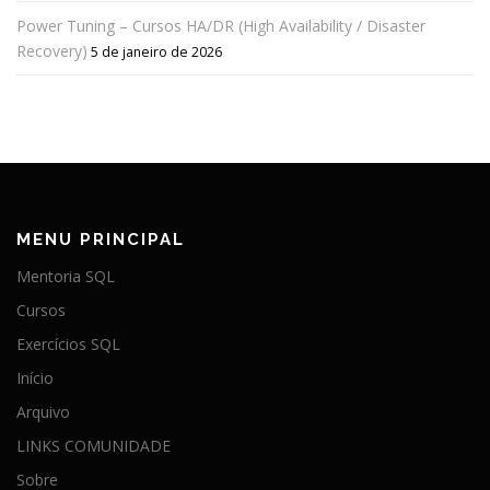
Power Tuning – Cursos HA/DR (High Availability / Disaster
Recovery)
5 de janeiro de 2026
MENU PRINCIPAL
Mentoria SQL
Cursos
Exercícios SQL
Início
Arquivo
LINKS COMUNIDADE
Sobre