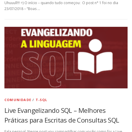
Uhuuull!!! =) O início – quando tudo começou: O post n° 1 foi no dia
23/07/2018 – “Boas …
COMUNIDADE
/
T-SQL
Live Evangelizando SQL – Melhores
Práticas para Escritas de Consultas SQL
Fala pessoal, Nesse post vou compartilhar com vocês como foi a Live