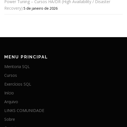
Power Tuning – Cursos HA/DR (High Availability / Disaster
Recovery)
5 de janeiro de 2026
MENU PRINCIPAL
Mentoria SQL
Cursos
Exercícios SQL
Início
Arquivo
LINKS COMUNIDADE
Sobre