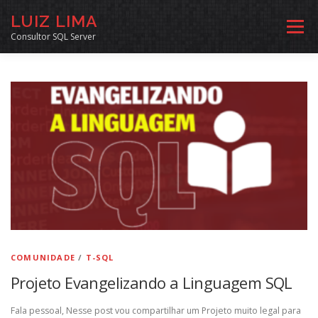
Pular
LUIZ LIMA
para
Menu
o
Consultor SQL Server
conteúdo
MENTORIA SQL
CURSOS
EXERCÍCIOS SQL
INÍCIO
ARQUIVO
LINKS COMUNIDADE
SOBRE
CONTATO
COMUNIDADE
/
T-SQL
Projeto Evangelizando a Linguagem SQL
Fala pessoal, Nesse post vou compartilhar um Projeto muito legal para