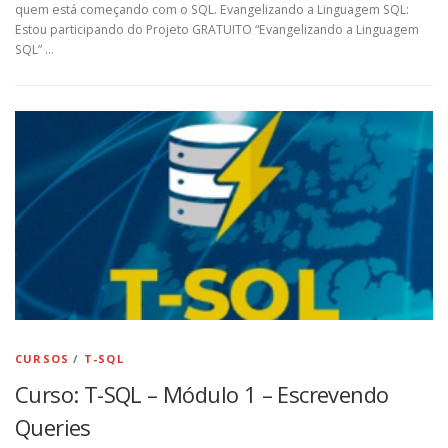
quem está começando com o SQL. Evangelizando a Linguagem SQL:
Estou participando do Projeto GRATUITO “Evangelizando a Linguagem
SQL” …
CURSOS
/
T-SQL
Curso: T-SQL – Módulo 1 – Escrevendo
Queries