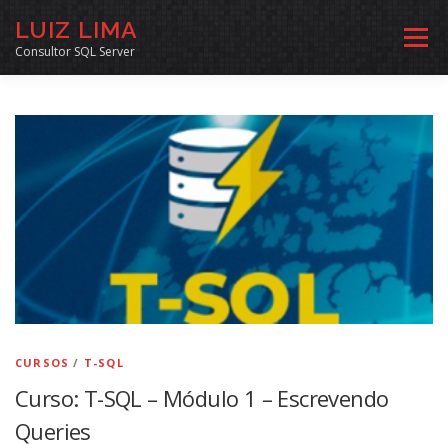
Pular
LUIZ LIMA
para
Menu
o
Consultor SQL Server
conteúdo
MENTORIA SQL
CURSOS
EXERCÍCIOS SQL
INÍCIO
ARQUIVO
LINKS COMUNIDADE
SOBRE
CONTATO
CURSOS
/
T-SQL
Curso: T-SQL – Módulo 1 – Escrevendo
Queries