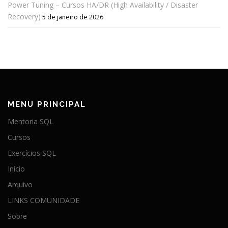
Power Tuning – Cursos HA/DR (High Availability / Disaster
Recovery)
5 de janeiro de 2026
MENU PRINCIPAL
Mentoria SQL
Cursos
Exercícios SQL
Início
Arquivo
LINKS COMUNIDADE
Sobre