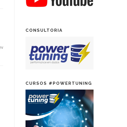
CONSULTORIA
ev
CURSOS #POWERTUNING
t