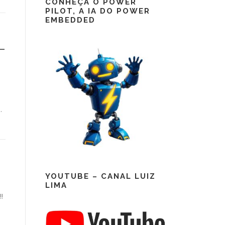
CONHEÇA O POWER
PILOT, A IA DO POWER
EMBEDDED
–
.
YOUTUBE – CANAL LUIZ
LIMA
!