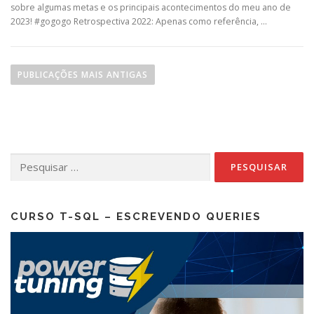
sobre algumas metas e os principais acontecimentos do meu ano de
2023! #gogogo Retrospectiva 2022: Apenas como referência, …
N
a
PUBLICAÇÕES MAIS ANTIGAS
v
e
g
a
Pesquisar
ç
por:
ã
o
p
CURSO T-SQL – ESCREVENDO QUERIES
o
r
p
o
s