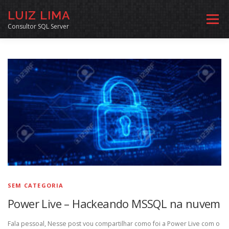
Pular
LUIZ LIMA
para
Menu
o
Consultor SQL Server
conteúdo
MENTORIA SQL
CURSOS
EXERCÍCIOS SQL
INÍCIO
ARQUIVO
LINKS COMUNIDADE
SOBRE
CONTATO
SEM CATEGORIA
Power Live – Hackeando MSSQL na nuvem
Fala pessoal, Nesse post vou compartilhar como foi a Power Live com o