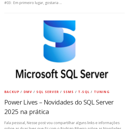
#03: Em primeiro lugar, gostaria …
BACKUP
/
DMV
/
SQL SERVER
/
SSMS
/
T-SQL
/
TUNING
Power Lives – Novidades do SQL Server
2025 na prática
Fala pessoal, Nesse post vou compartilhar alguns links e informações
sobre as duas lives que fiz com o Rodrigo Ribeiro sobre as Novidades