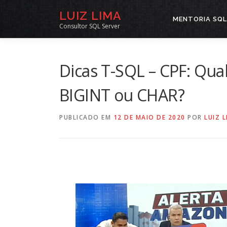
Pular
LUIZ LIMA
para
MENTORIA SQL
Consultor SQL Server
o
conteúdo
Dicas T-SQL – CPF: Qual
BIGINT ou CHAR?
PUBLICADO EM
12 DE MAIO DE 2020
POR
LUIZ 