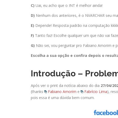
C)
Uai, eu acho que o INT é melhor ainda!
D)
Nenhum dos anteriores, é o NVARCHAR seu ma
E)
Depende! Resposta padrão na computação kkk
F)
Tanto faz! Escolhe qualquer um que não vai faze
G)
Não sei, vou perguntar pro Fabiano Amorim e p
Escolha a sua opção e confira depois o resul
Introdução – Proble
Após ver o print da notícia abaixo do dia
27/04/20
(thanks
Fabiano Amorim
e
Fabrício Lima
), res
pois essa é uma dúvida bem comum.