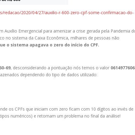
ias/redacao/2020/04/27/auxilio-r-600-zero-cpf-some-confirmacao-do-
um Auxílio Emergencial para amenizar a crise gerada pela Pandemia d
ico no sistema da Caixa Econômica, milhares de pessoas não
ue o sistema apagava o zero do início do CPF.
60-69
, desconsiderando a pontuação nós temos o valor
0614977606
zenados dependendo do tipo de dados utilizado:
de os CPFs que iniciam com zero ficam com 10 dígitos ao invés de
tipos numéricos) e retornam um problema no final da análise!