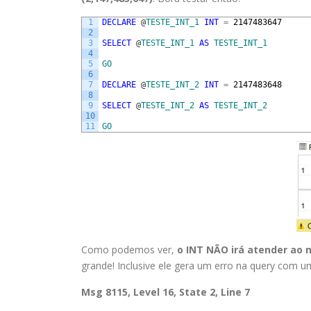
1
DECLARE
@
TESTE_INT_1
INT
=
2147483647
2
3
SELECT
@
TESTE_INT_1
AS
TESTE_INT_1
4
5
GO
6
7
DECLARE
@
TESTE_INT_2
INT
=
2147483648
8
9
SELECT
@
TESTE_INT_2
AS
TESTE_INT_2
10
11
GO
Como podemos ver,
o INT NÃO irá atender ao 
grande! Inclusive ele gera um erro na query com 
Msg 8115, Level 16, State 2, Line 7