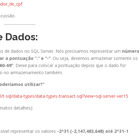
ador_de_cpf
cussão.
e Dados:
pos de dados no SQL Server. Nós precisamos representar um
númer
ar a pontuação “.” e “-”
. Ou seja, devemos armazenar somente os
60-69”
. Deixe para colocar a pontuação depois que o dado for
aço no armazenamento também.
oderíamos utilizar?”
l/t-sql/data-types/data-types-transact-sql?view=sql-server-ver15
muitos detalhes):
ssível representar os valores
-2^31 (-2,147,483,648) até 2^31-1