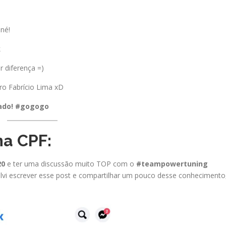
né!
k
r diferença =)
ro Fabrício Lima xD
tado! #gogogo
ma CPF:
20
e ter uma discussão muito TOP com o
#teampowertuning
olvi escrever esse post e compartilhar um pouco desse conhecimento