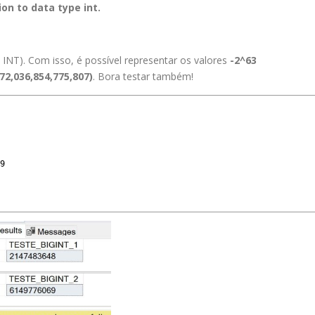
on to data type int.
 INT). Com isso, é possível representar os valores
-2^63
372,036,854,775,807)
. Bora testar também!
9