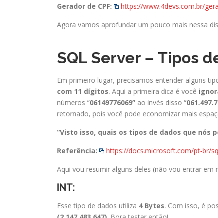
Gerador de CPF:
https://www.4devs.com.br/ger
Agora vamos aprofundar um pouco mais nessa dis
SQL Server – Tipos d
Em primeiro lugar, precisamos entender alguns ti
com 11 dígitos
. Aqui a primeira dica é você
ignor
números “
06149776069”
ao invés disso “
061.497.7
retornado, pois você pode economizar mais esp
“Visto isso, quais os tipos de dados que nós p
Referência:
https://docs.microsoft.com/pt-br/sq
Aqui vou resumir alguns deles (não vou entrar em 
INT:
Esse tipo de dados utiliza
4 Bytes
. Com isso, é po
(2,147,483,647)
. Bora testar então!