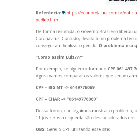
Referência:
https://economia.uol.com.br/notic
pedido.htm
De forma resumida, o Governo Brasileiro liberou 
Coronavírus. Contudo, devido à um problema técn
conseguiram finalizar o pedido.
O problema era q
“Como assim Luiz???”
Por exemplo, se alguém informar o
CPF
061.497.7
Agora vamos comparar os valores que seriam arma
CPF – BIGINT -> 6149776069
CPF – CHAR -> “06149776069”
Dessa forma, conseguimos mostrar o problema, on
11 (os zeros a esquerda são desconsiderados nos 
OBS:
Gerei o CPF utilizando esse site: