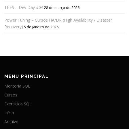
TI-ES – Dev Day #04
28 de março de 2026
Power Tuning – Cursos HA/DR (High Availability / Disaster
Recovery)
5 de janeiro de 2026
MENU PRINCIPAL
Mentoria SQL
Cursos
Exercícios SQL
Início
Arquivo