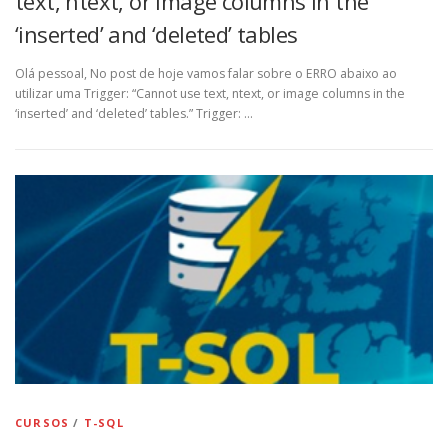
text, ntext, or image columns in the
‘inserted’ and ‘deleted’ tables
Olá pessoal, No post de hoje vamos falar sobre o ERRO abaixo ao
utilizar uma Trigger: “Cannot use text, ntext, or image columns in the
‘inserted’ and ‘deleted’ tables.” Trigger: …
CURSOS
/
T-SQL