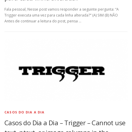
Fala pessoal, Nesse post vamos responder a seguinte pergunta: “A
Trigger executa uma vez para cada linha alterada?” (A) SIM (B) NÃO
Antes de continuar a leitura do post, pensa …
CASOS DO DIA A DIA
Casos do Dia a Dia – Trigger – Cannot use