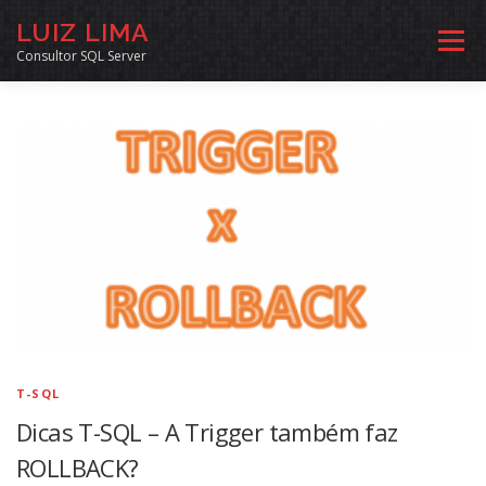
Pular
LUIZ LIMA
para
Menu
o
Consultor SQL Server
conteúdo
MENTORIA SQL
CURSOS
EXERCÍCIOS SQL
INÍCIO
ARQUIVO
LINKS COMUNIDADE
SOBRE
CONTATO
T-SQL
Dicas T-SQL – A Trigger também faz
ROLLBACK?