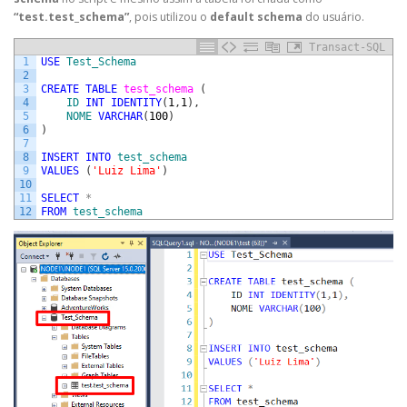
“test.test_schema”
, pois utilizou o
default schema
do usuário.
Transact-SQL
1
USE
Test_Schema
2
3
CREATE
TABLE
test_schema 
(
4
ID
INT
IDENTITY
(
1
,
1
)
,
5
NOME
VARCHAR
(
100
)
6
)
7
8
INSERT
INTO
test_schema
9
VALUES
(
'Luiz Lima'
)
10
11
SELECT
*
12
FROM
test_schema