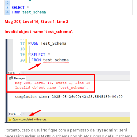
2
3
SELECT
*
4
FROM
test_schema
Msg 208, Level 16, State 1, Line 3
Invalid object name ‘test_schema’.
Portanto, caso o usuário fique com a permissão de
“sysadmin”
, será
necessário incluir
SEMPRE
o schema nos objetos, pois o default schema