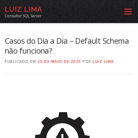
Pular
LUIZ LIMA
para
Menu
o
Consultor SQL Server
conteúdo
MENTORIA SQL
CURSOS
EXERCÍCIOS SQL
Casos do Dia a Dia – Default Schema
não funciona?
INÍCIO
ARQUIVO
LINKS COMUNIDADE
PUBLICADO EM
25 DE MAIO DE 2025
POR
LUIZ LIMA
SOBRE
CONTATO