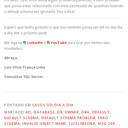
Portanto, caso você tenha algum problema parecido, é bem provável
que possa estar relacionado com essa permissão de sysadmin fazendo
o default schema ser ignorado. Fica a dica!
Espero que tenha gostado e que isso também possa ser útil no seu dia
a dia. Até o próximo post!
Me siga no
LinkedIn
e
YouTube
para ficar por dentro das
novidades.
Abraço,
Luiz Vitor França Lima
Consultor SQL Server
POSTADO EM
CASOS DO DIA A DIA
MARCADO
AD
,
DATABASE
,
DB_OWNER
,
DBA
,
DEFAULT
,
DEFAULT SCHEMA
,
DEFAULT SCHEMA PROBLEM
,
ERRO
SCHEMA
,
INVALID OBJECT NAME
,
LUIZLIMADBA
,
MSG 208
,