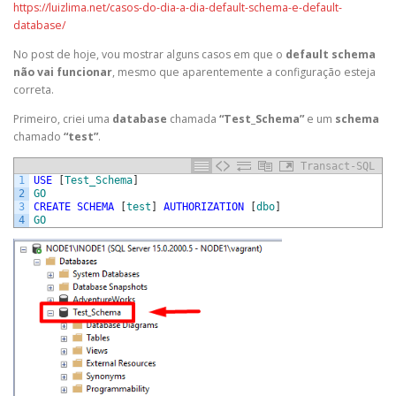
https://luizlima.net/casos-do-dia-a-dia-default-schema-e-default-
database/
No post de hoje, vou mostrar alguns casos em que o
default schema
não vai funcionar
, mesmo que aparentemente a configuração esteja
correta.
Primeiro, criei uma
database
chamada
“Test_Schema”
e um
schema
chamado
“test”
.
Transact-SQL
1
USE
[
Test_Schema
]
2
GO
3
CREATE
SCHEMA
[
test
]
AUTHORIZATION
[
dbo
]
4
GO