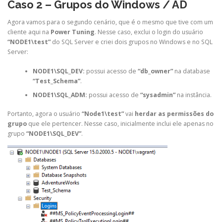
Caso 2 – Grupos do Windows / AD
Agora vamos para o segundo cenário, que é o mesmo que tive com um
cliente aqui na
Power Tuning
. Nesse caso, exclui o login do usuário
“NODE1\test”
do SQL Server e criei dois grupos no Windows e no SQL
Server:
NODE1\SQL_DEV:
possui acesso de
“db_owner”
na database
“Test_Schema”
.
NODE1\SQL_ADM:
possui acesso de
“sysadmin”
na instância.
Portanto, agora o usuário
“Node1\test”
vai
herdar as permissões do
grupo
que ele pertencer. Nesse caso, inicialmente inclui ele apenas no
grupo
“NODE1\SQL_DEV”
.