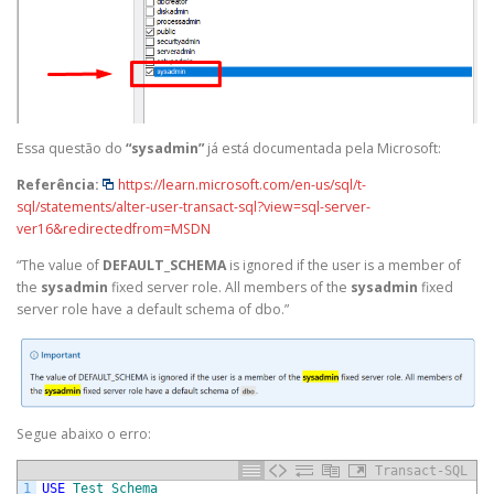
Essa questão do
“sysadmin”
já está documentada pela Microsoft:
Referência:
https://learn.microsoft.com/en-us/sql/t-
sql/statements/alter-user-transact-sql?view=sql-server-
ver16&redirectedfrom=MSDN
“The value of
DEFAULT_SCHEMA
is ignored if the user is a member of
the
sysadmin
fixed server role. All members of the
sysadmin
fixed
server role have a default schema of dbo.”
Segue abaixo o erro:
Transact-SQL
1
USE
Test_Schema