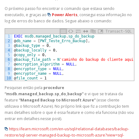
O próximo passo foi encontrar o comando que estava sendo
executado, e graças ao
Power Alerts
, consegui essa informação no
log de erros do banco de dados. Segue abaixo o comando:
Transact-SQL
1
EXEC
msdb
.
managed_backup
.
sp_do_backup
2
@
db_name
=
[
PWT_Teste_Erro_Backup
]
,
3
@
backup_type
=
0
,
4
@
backup_locally
=
0
,
5
@
copy_only
=
0
,
6
@
backup_file_path
=
N
'caminho do backup do cliente aqui'
,
7
@
encryption_algorithm
=
NULL
,
8
@
encryptor_type
=
NULL
,
9
@
encryptor_name
=
NULL
,
10
@
file_count
=
1
Pesquisei então pela
procedure
“msdb.managed_backup.sp_do_backup”
e vi que se tratava da
feature
“Managed Backup to Microsoft Azure”
(esse cliente
utilizava o Microsoft Azure). No próprio link que fiz a contribuição tem
mais detalhes sobre o que é essa feature e como ela funciona (não vou
entrar em detalhes nesse post).
https://learn.microsoft.com/en-us/sql/relational-databases/backup-
restore/sql-server-managed-backup-to-microsoft-azure?view=sql-