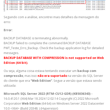
Seguindo com a análise, encontrei mais detalhes da mensagem do
erro:
Error:
BACKUP DATABASE is terminating abnormally.
BACKUP failed to complete the command BACKUP DATABASE
PWT_Teste_Erro_Backup. Check the backup application log for detailed
messages.
BACKUP DATABASE WITH COMPRESSION is not supported on Web
Edition (64-bit).
Ou seja, alguma coisa estava tentando executar um
backup com
compressão
, mas isso
não era suportado
na versão do SQL Server
do cliente que era
“Web Edition”
. Segue a versão que estava sendo
utilizada:
Microsoft SQL Server 2022 (RTM-CU12-GDR) (KB5036343)
–
16.0.4120.1 (X64) Mar 18 2024 12:02:14 Copyright (C) 2022 Microsoft
Corporation
Web Edition
(64-bit) on Windows Server 2022 Datacenter
10.0 <X64> (Build 20348: ) (Hypervisor)