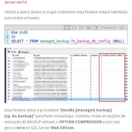
server-ver16
Utilizei a query abaixo e vi que realmente essa feature estava habilitada
para todas as bases.
Transact-SQL
1
Use
msdb
2
GO
3
SELECT
*
FROM
managed_backup
.
fn_backup_db_config 
(
NULL
)
Essa feature utiliza a procedure
“[msdb].[managed_backup].
[sp_do_backup]”
para fazer os backups. Contudo, todas as opções de
execução do BACKUP utilizam o
OPTION COMPRESSION
e por isso
gera o
erro
no SQL Server
Web Edition
.