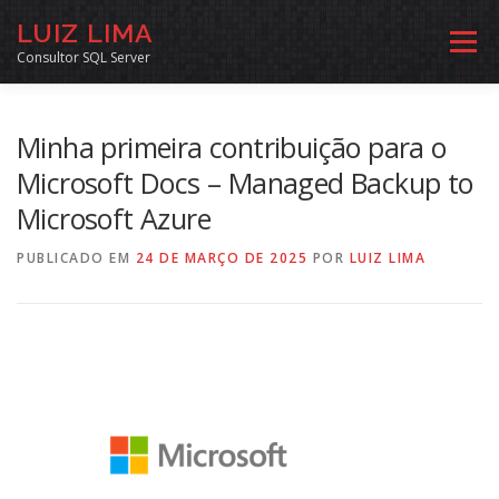
Pular
LUIZ LIMA
para
Menu
o
Consultor SQL Server
conteúdo
MENTORIA SQL
CURSOS
EXERCÍCIOS SQL
Minha primeira contribuição para o
Microsoft Docs – Managed Backup to
Microsoft Azure
INÍCIO
ARQUIVO
LINKS COMUNIDADE
PUBLICADO EM
24 DE MARÇO DE 2025
POR
LUIZ LIMA
SOBRE
CONTATO