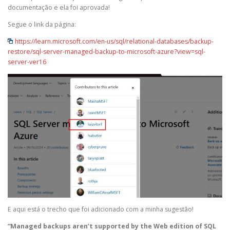
documentação e ela foi aprovada!
Segue o link da página:
https://learn.microsoft.com/en-us/sql/relational-databases/backup-
restore/sql-server-managed-backup-to-microsoft-azure?view=sql-
server-ver16
E aqui está o trecho que foi adicionado com a minha sugestão!
“Managed backups aren’t supported by the Web edition of SQL