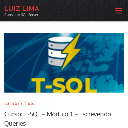
Pular
LUIZ LIMA
para
Menu
o
Consultor SQL Server
conteúdo
MENTORIA SQL
CURSOS
EXERCÍCIOS SQL
INÍCIO
ARQUIVO
LINKS COMUNIDADE
SOBRE
CONTATO
CURSOS
/
T-SQL
Curso: T-SQL – Módulo 1 – Escrevendo
Queries