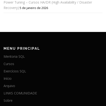
Power Tuning – Cursos HA/DR (High Availability / Disaster
Recovery)
5 de janeiro de 2026
MENU PRINCIPAL
Mentoria SQL
Cursos
Exercícios SQL
Início
Arquivo
LINKS COMUNIDADE
Sobre