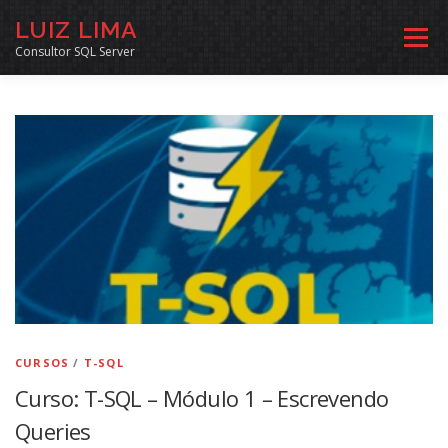
Pular
LUIZ LIMA
para
Menu
o
Consultor SQL Server
conteúdo
MENTORIA SQL
CURSOS
EXERCÍCIOS SQL
INÍCIO
ARQUIVO
LINKS COMUNIDADE
SOBRE
CONTATO
CURSOS
/
T-SQL
Curso: T-SQL – Módulo 1 – Escrevendo
Queries