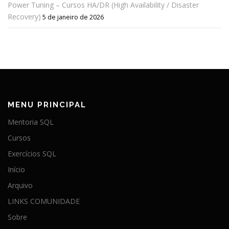
Power Tuning – Cursos HA/DR (High Availability / Disaster
Recovery)
5 de janeiro de 2026
MENU PRINCIPAL
Mentoria SQL
Cursos
Exercícios SQL
Início
Arquivo
LINKS COMUNIDADE
Sobre