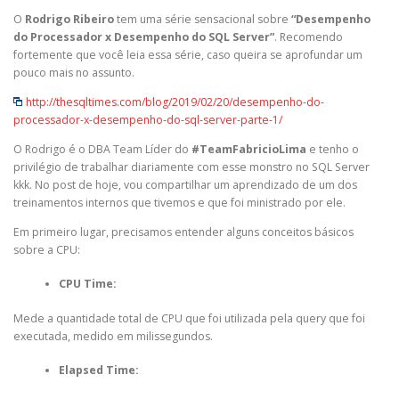
O
Rodrigo Ribeiro
tem uma série sensacional sobre
“Desempenho
do Processador x Desempenho do SQL Server”
. Recomendo
fortemente que você leia essa série, caso queira se aprofundar um
pouco mais no assunto.
http://thesqltimes.com/blog/2019/02/20/desempenho-do-
processador-x-desempenho-do-sql-server-parte-1/
O Rodrigo é o DBA Team Líder do
#TeamFabricioLima
e tenho o
privilégio de trabalhar diariamente com esse monstro no SQL Server
kkk. No post de hoje, vou compartilhar um aprendizado de um dos
treinamentos internos que tivemos e que foi ministrado por ele.
Em primeiro lugar, precisamos entender alguns conceitos básicos
sobre a CPU:
CPU Time:
Mede a quantidade total de CPU que foi utilizada pela query que foi
executada, medido em milissegundos.
Elapsed Time: