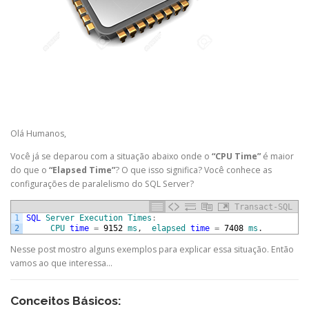
Olá Humanos,
Você já se deparou com a situação abaixo onde o
“CPU Time”
é maior
do que o
“Elapsed Time”
? O que isso significa? Você conhece as
configurações de paralelismo do SQL Server?
Transact-SQL
1
SQL
Server
Execution
Times
:
2
CPU
time
=
9152
ms
,
elapsed
time
=
7408
ms
.
Nesse post mostro alguns exemplos para explicar essa situação. Então
vamos ao que interessa…
Conceitos Básicos: