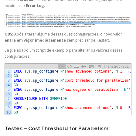
exibidas no
Error Log
.
OBS:
Após alterar alguma dessas duas configurações, o novo valor
entra em vigor imediatamente
sem precisar de Restart.
Segue abaixo um script de exemplo para alterar os valores dessas
configurações.
Transact-SQL
1
EXEC
sys
.
sp_configure
N
'show advanced options'
,
N
'1'
REC
2
GO
3
EXEC
sys
.
sp_configure
N
'cost threshold for parallelism'
,
4
GO
5
EXEC
sys
.
sp_configure
N
'max degree of parallelism'
,
N
'4'
6
GO
7
RECONFIGURE
WITH
OVERRIDE
8
GO
9
EXEC
sys
.
sp_configure
N
'show advanced options'
,
N
'0'
REC
10
GO
Testes –
Cost Threshold for Parallelism
: