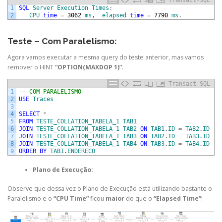
Transact-SQL
1
SQL
Server
Execution
Times
:
2
CPU
time
=
3062
ms
,
elapsed
time
=
7790
ms
.
Teste – Com Paralelismo:
Agora vamos executar a mesma query do teste anterior, mas vamos
remover o HINT
“OPTION(MAXDOP 1)”
.
Transact-SQL
1
-- COM PARALELISMO
2
USE
Traces
3
4
SELECT
*
5
FROM
TESTE_COLLATION_TABELA_1
TAB1
6
JOIN
TESTE_COLLATION_TABELA_1
TAB2
ON
TAB1
.
ID
=
TAB2
.
ID
7
JOIN
TESTE_COLLATION_TABELA_1
TAB3
ON
TAB2
.
ID
=
TAB3
.
ID
8
JOIN
TESTE_COLLATION_TABELA_1
TAB4
ON
TAB3
.
ID
=
TAB4
.
ID
9
ORDER
BY
TAB1
.
ENDERECO
Plano de Execução:
Observe que dessa vez o Plano de Execução está utilizando bastante o
Paralelismo e o
“CPU Time”
ficou
maior
do que o
“Elapsed Time”
!