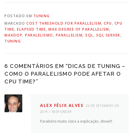
POSTADO EM
TUNING
MARCADO
COST THRESHOLD FOR PARALLELISM
,
CPU
,
CPU
TIME
,
ELAPSED TIME
,
MAX DEGREE OF PARALLELISM
,
MAXDOP
,
PARALELISMO
,
PARALLELISM
,
SQL
,
SQL SERVER
,
TUNING
6 COMENTÁRIOS EM “
DICAS DE TUNING –
COMO O PARALELISMO PODE AFETAR O
CPU TIME?
”
ALEX FÉLIX ALVES
26 DE SETEMBRO DE
2019
RESPONDER
Parabéns muito clara a explicação, show!!!