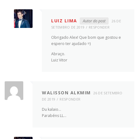
LUIZ LIMA
Autor do post
26 DE
SETEMBRO DE 2019
RESPONDER
Obrigado Alex! Que bom que gostou e
espero ter ajudado =)
Abraço.
Luiz Vitor
WALISSON ALKMIM
26 DE SETEMBRO
DE 2019
RESPONDER
Du kalaio…
Parabéns LL…