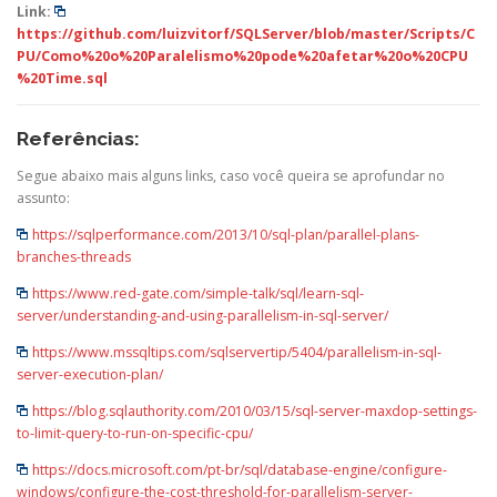
Link:
https://github.com/luizvitorf/SQLServer/blob/master/Scripts/C
PU/Como%20o%20Paralelismo%20pode%20afetar%20o%20CPU
%20Time.sql
Referências:
Segue abaixo mais alguns links, caso você queira se aprofundar no
assunto:
https://sqlperformance.com/2013/10/sql-plan/parallel-plans-
branches-threads
https://www.red-gate.com/simple-talk/sql/learn-sql-
server/understanding-and-using-parallelism-in-sql-server/
https://www.mssqltips.com/sqlservertip/5404/parallelism-in-sql-
server-execution-plan/
https://blog.sqlauthority.com/2010/03/15/sql-server-maxdop-settings-
to-limit-query-to-run-on-specific-cpu/
https://docs.microsoft.com/pt-br/sql/database-engine/configure-
windows/configure-the-cost-threshold-for-parallelism-server-