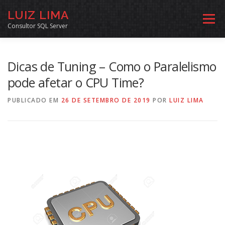
Pular
LUIZ LIMA
para
Menu
o
Consultor SQL Server
conteúdo
MENTORIA SQL
CURSOS
EXERCÍCIOS SQL
Dicas de Tuning – Como o Paralelismo
pode afetar o CPU Time?
INÍCIO
ARQUIVO
LINKS COMUNIDADE
PUBLICADO EM
26 DE SETEMBRO DE 2019
POR
LUIZ LIMA
SOBRE
CONTATO