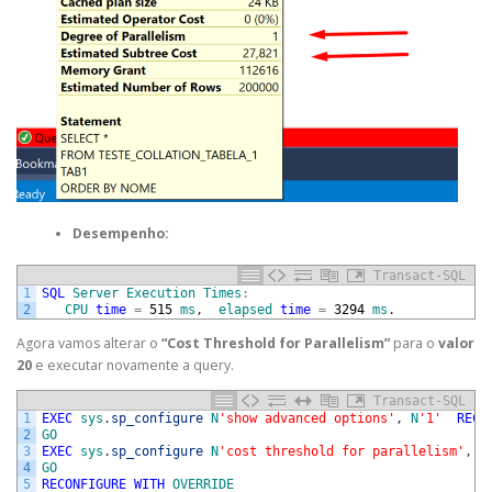
Desempenho:
Transact-SQL
1
SQL
Server
Execution
Times
:
2
CPU
time
=
515
ms
,
elapsed
time
=
3294
ms
.
Agora vamos alterar o
“
Cost Threshold for Parallelism”
para o
valor
20
e executar novamente a query.
Transact-SQL
1
EXEC
sys
.
sp_configure
N
'show advanced options'
,
N
'1'
RECO
2
GO
3
EXEC
sys
.
sp_configure
N
'cost threshold for parallelism'
,
N
4
GO
5
RECONFIGURE
WITH
OVERRIDE