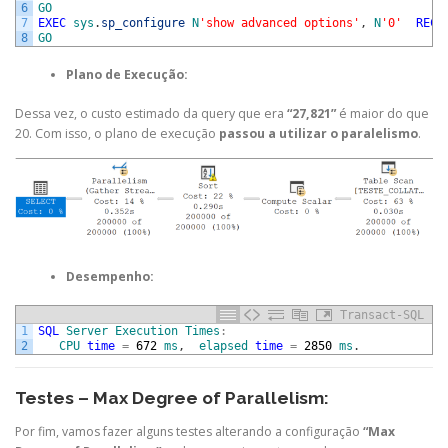
6
GO
7
EXEC
sys
.
sp_configure
N
'show advanced options'
,
N
'0'
RECO
8
GO
Plano de Execução:
Dessa vez, o custo estimado da query que era
“27,821”
é maior do que
20. Com isso, o plano de execução
passou a utilizar o paralelismo
.
Desempenho:
Transact-SQL
1
SQL
Server
Execution
Times
:
2
CPU
time
=
672
ms
,
elapsed
time
=
2850
ms
.
Testes – Max Degree of Parallelism:
Por fim, vamos fazer alguns testes alterando a configuração
“Max