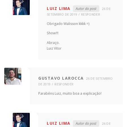
LUIZ LIMA
Autor do post
26 DE
SETEMBRO DE 2019
RESPONDER
Obrigado Walisson kkkk =)
Show!!!
Abraço.
Luiz Vitor
GUSTAVO LAROCCA
26 DE SETEMBRO
DE 2019
RESPONDER
Parabéns Luiz, muito boa a explicação!
LUIZ LIMA
Autor do post
26 DE