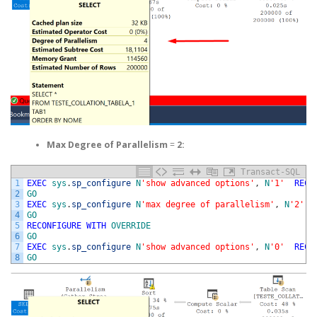
Max Degree of Parallelism
=
2:
Transact-SQL
1
EXEC
sys
.
sp_configure
N
'show advanced options'
,
N
'1'
RECO
2
GO
3
EXEC
sys
.
sp_configure
N
'max degree of parallelism'
,
N
'2'
4
GO
5
RECONFIGURE
WITH
OVERRIDE
6
GO
7
EXEC
sys
.
sp_configure
N
'show advanced options'
,
N
'0'
RECO
8
GO