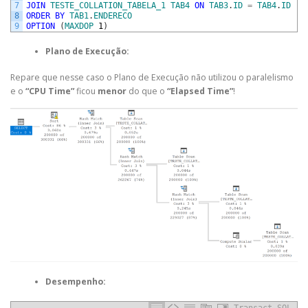
7
JOIN
TESTE_COLLATION_TABELA_1
TAB4
ON
TAB3
.
ID
=
TAB4
.
ID
8
ORDER
BY
TAB1
.
ENDERECO
9
OPTION
(
MAXDOP
1
)
Plano de Execução:
Repare que nesse caso o Plano de Execução não utilizou o paralelismo
e o
“CPU Time”
ficou
menor
do que o
“Elapsed Time”
!
Desempenho: