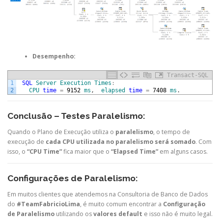
Desempenho:
Transact-SQL
1
SQL
Server
Execution
Times
:
2
CPU
time
=
9152
ms
,
elapsed
time
=
7408
ms
.
Conclusão – Testes Paralelismo:
Quando o Plano de Execução utiliza o
paralelismo
, o tempo de
execução de
cada CPU utilizada no paralelismo será somado
. Com
isso, o
“CPU Time”
fica maior que o
“Elapsed Time”
em alguns casos.
Configurações de Paralelismo:
Em muitos clientes que atendemos na Consultoria de Banco de Dados
do
#TeamFabricioLima
, é muito comum encontrar a
Configuração
de Paralelismo
utilizando os
valores default
e isso não é muito legal.