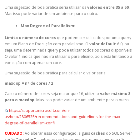
Uma sugestão de boa prática seria utilizar os
valores entre 35 a 50
.
Mas isso pode variar de um ambiente para o outro.
Max Degree of Parallelism:
Limita o número de cores
que podem ser utilizados por uma query
em um Plano de Execução com paralelismo. O
valor default
é 0, ou
seja, uma determinada query pode utilizar todos os cores disponíveis.
O valor 1 indica que não irá utilizar o paralelismo, pois está limitando a
execução com apenas um core.
Uma sugestão de boa prática para calcular o valor seria:
maxdop = nº de cores / 2
Caso o número de cores seja maior que 16, utilize o
valor máximo 8
para o maxdop
. Mas isso pode variar de um ambiente para o outro.
https://support.microsoft.com/en-
us/help/2806535/recommendations-and-guidelines-for-the-max-
degree-of-parallelism-confi
CUIDADO:
Ao alterar essa configuração, alguns
caches
do SQL Server
serão
“zerados”
, conforme podemos ver nas mensagens que são