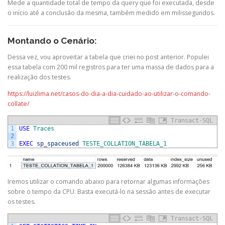
Mede a quantidade total de tempo da query que foi executada, desde
o início até a conclusão da mesma, também medido em milissegundos.
Montando o Cenário:
Dessa vez, vou aproveitar a tabela que criei no post anterior. Populei
essa tabela com 200 mil registros para ter uma massa de dados para a
realização dos testes.
https://luizlima.net/casos-do-dia-a-dia-cuidado-ao-utilizar-o-comando-
collate/
Transact-SQL
1
USE
Traces
2
3
EXEC
sp_spaceused
TESTE_COLLATION_TABELA_1
Iremos utilizar o comando abaixo para retornar algumas informações
sobre o tempo da CPU. Basta executá-lo na sessão antes de executar
os testes.
Transact-SQL