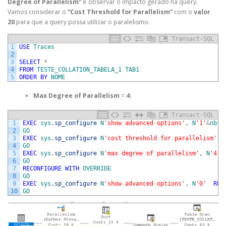
Degree of Parallelism”
e observar o impacto gerado na query.
Vamos considerar o
“
Cost Threshold for Parallelism”
com o
valor
20
para que a query possa utilizar o paralelismo.
Transact-SQL
1
USE
Traces
2
3
SELECT
*
4
FROM
TESTE_COLLATION_TABELA_1
TAB1
5
ORDER
BY
NOME
Max Degree of Parallelism
=
4:
Transact-SQL
1
EXEC
sys
.
sp_configure
N
'show advanced options'
,
N
'1'
&
nbsp
2
GO
3
EXEC
sys
.
sp_configure
N
'cost threshold for parallelism'
,
4
GO
5
EXEC
sys
.
sp_configure
N
'max degree of parallelism'
,
N
'4'
6
GO
7
RECONFIGURE
WITH
OVERRIDE
8
GO
9
EXEC
sys
.
sp_configure
N
'show advanced options'
,
N
'0'
REC
10
GO