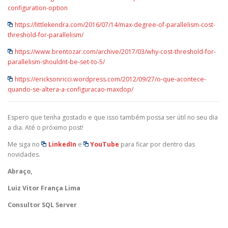
configuration-option
https://littlekendra.com/2016/07/14/max-degree-of-parallelism-cost-
threshold-for-parallelism/
https://www.brentozar.com/archive/2017/03/why-cost-threshold-for-
parallelism-shouldnt-be-set-to-5/
https://ericksonricci.wordpress.com/2012/09/27/o-que-acontece-
quando-se-altera-a-configuracao-maxdop/
Espero que tenha gostado e que isso também possa ser útil no seu dia
a dia. Até o próximo post!
Me siga no
LinkedIn
e
YouTube
para ficar por dentro das
novidades.
Abraço,
Luiz Vitor França Lima
Consultor SQL Server