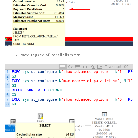
Max Degree of Parallelism
=
1:
Transact-SQL
1
EXEC
sys
.
sp_configure
N
'show advanced options'
,
N
'1'
RECO
2
GO
3
EXEC
sys
.
sp_configure
N
'max degree of parallelism'
,
N
'1'
4
GO
5
RECONFIGURE
WITH
OVERRIDE
6
GO
7
EXEC
sys
.
sp_configure
N
'show advanced options'
,
N
'0'
RECO
8
GO