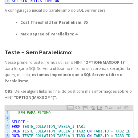
1
SET
STATISTICS
TIME
ON
A configuração inicial do paralelismo do SQL Server será:
Cost Threshold for Parallelism: 35
Max Degree of Parallelism: 4
Teste – Sem Paralelismo:
Nesse primeiro teste, iremos utilizar o HINT
“OPTION(MAXDOP 1)”
para forçar o SQL Server a utilizar no máximo um core na execução da
query, ou seja,
estamos impedindo que o SQL Server utilize o
Paralelismo
.
OBS:
Deixei alguns links no final do post com mais informações sobre o
HINT
“OPTION(MAXDOP 1)”.
Transact-SQL
1
-- SEM PARALELISMO
2
3
SELECT
*
4
FROM
TESTE_COLLATION_TABELA_1
TAB1
5
JOIN
TESTE_COLLATION_TABELA_1
TAB2
ON
TAB1
.
ID
=
TAB2
.
ID
6
JOIN
TESTE_COLLATION_TABELA_1
TAB3
ON
TAB2
.
ID
=
TAB3
.
ID