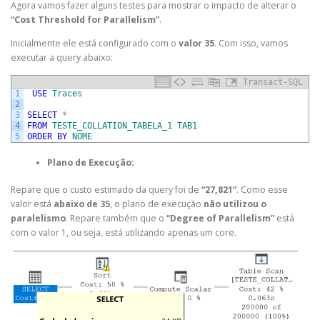
Agora vamos fazer alguns testes para mostrar o impacto de alterar o
“
Cost Threshold for Parallelism”
.
Inicialmente ele está configurado com o
valor 35
. Com isso, vamos
executar a query abaixo:
Transact-SQL
1
USE
Traces
2
3
SELECT
*
4
FROM
TESTE_COLLATION_TABELA_1
TAB1
5
ORDER
BY
NOME
Plano de Execução:
Repare que o custo estimado da query foi de
“27,821”
. Como esse
valor está
abaixo de 35
, o plano de execução
não utilizou o
paralelismo
. Repare também que o
“Degree of Parallelism”
está
com o valor 1, ou seja, está utilizando apenas um core.