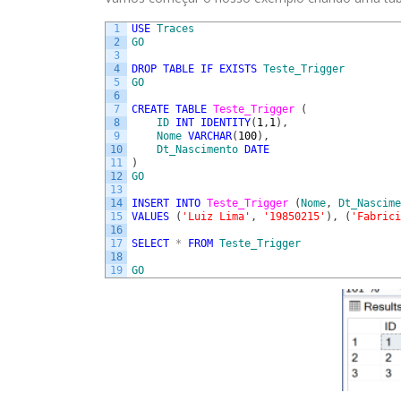
1
USE
Traces
2
GO
3
4
DROP
TABLE
IF
EXISTS
Teste_Trigger
5
GO
6
7
CREATE
TABLE
Teste_Trigger 
(
8
ID
INT
IDENTITY
(
1
,
1
)
,
9
Nome
VARCHAR
(
100
)
,
10
Dt_Nascimento
DATE
11
)
12
GO
13
14
INSERT
INTO
Teste_Trigger 
(
Nome
,
Dt_Nascime
15
VALUES
(
'Luiz Lima'
,
'19850215'
)
,
(
'Fabrici
16
17
SELECT
*
FROM
Teste_Trigger
18
19
GO