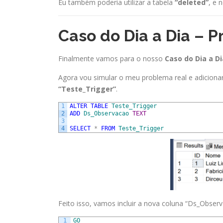
Eu também poderia utilizar a tabela
“deleted”
, e 
Caso do Dia a Dia – 
Finalmente vamos para o nosso
Caso do Dia a Di
Agora vou simular o meu problema real e adiciona
“Teste_Trigger”
.
1
ALTER
TABLE
Teste_Trigger
2
ADD
Ds_Observacao
TEXT
3
4
SELECT
*
FROM
Teste_Trigger
Feito isso, vamos incluir a nova coluna “Ds_Observ
1
GO