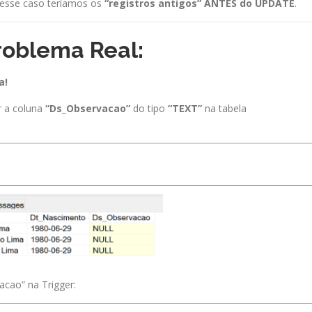
nesse caso teríamos os
“registros antigos”
ANTES do UPDATE
.
Problema Real:
a!
r a coluna
“Ds_Observacao”
do tipo
“TEXT”
na tabela
acao” na Trigger: