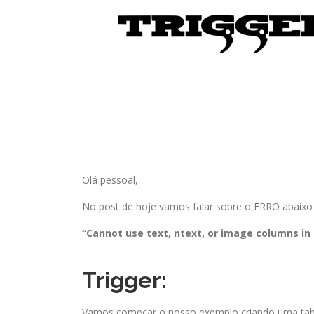
Olá pessoal,
No post de hoje vamos falar sobre o ERRO abaixo a
“Cannot use text, ntext, or image columns in t
Trigger:
Vamos começar o nosso exemplo criando uma ta