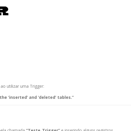
o utilizar uma Trigger:
he ‘inserted’ and ‘deleted’ tables.”
bela chamada
“Teste_Trigger”
e inserindo alguns registros.