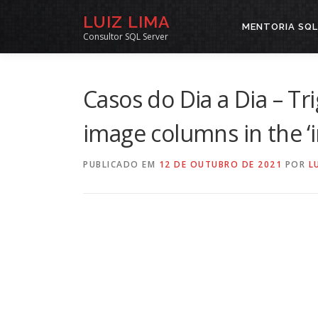
Pular
LUIZ LIMA
para
MENTORIA SQL
Consultor SQL Server
o
conteúdo
Casos do Dia a Dia – Tri
image columns in the ‘i
PUBLICADO EM
12 DE OUTUBRO DE 2021
POR
L