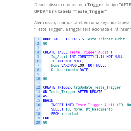
Depois disso, criamos uma
Trigger
do tipo
“AFT
UPDATE
na
tabela “Teste_Trigger”
.
Além disso, criamos também uma segunda tabel
“Teste_Trigger”, a trigger será acionada e irá inser
1
DROP
TABLE
IF
EXISTS
Teste_Trigger_Audit
2
GO
3
4
CREATE
TABLE
Teste_Trigger_Audit 
(
5
Id_Audit
INT
IDENTITY
(
1
,
1
)
NOT
NULL
,
6
ID
INT
NOT
NULL
,
7
Nome
VARCHAR
(
100
)
NOT
NULL
,
8
Dt_Nascimento
DATE
9
)
10
GO
11
12
CREATE
TRIGGER
trgUpdate_Teste_Trigger
13
ON
Teste_Trigger
AFTER
UPDATE
14
AS
15
BEGIN
16
INSERT
INTO
Teste_Trigger_Audit 
(
ID
,
No
17
SELECT
ID
,
Nome
,
Dt_Nascimento
18
FROM
inserted
19
END
20
GO