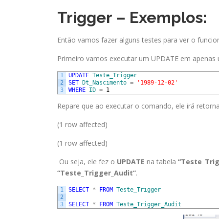
Trigger – Exemplos:
Então vamos fazer alguns testes para ver o funcio
Primeiro vamos executar um UPDATE em apenas 
1
UPDATE
Teste_Trigger
2
SET
Dt_Nascimento
=
'1989-12-02'
3
WHERE
ID
=
1
Repare que ao executar o comando, ele irá retorna
(1 row affected)
(1 row affected)
Ou seja, ele fez o
UPDATE
na tabela
“Teste_Tri
“Teste_Trigger_Audit”
.
1
SELECT
*
FROM
Teste_Trigger
2
3
SELECT
*
FROM
Teste_Trigger_Audit