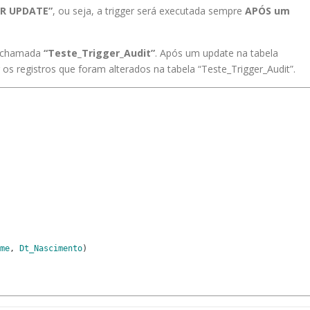
ER UPDATE”
, ou seja, a trigger será executada sempre
APÓS um
a chamada
“Teste_Trigger_Audit”
. Após um update na tabela
ir os registros que foram alterados na tabela “Teste_Trigger_Audit”.
me
,
Dt_Nascimento
)