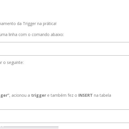
namento da Trigger na prática!
uma linha com o comando abaixo:
r o seguinte:
gger”
, acionou a
trigger
e também fez o
INSERT
na tabela