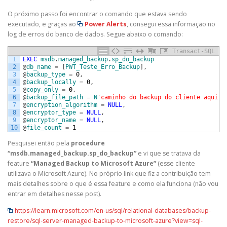
O próximo passo foi encontrar o comando que estava sendo
executado, e graças ao
Power Alerts
, consegui essa informação no
log de erros do banco de dados. Segue abaixo o comando:
Transact-SQL
1
EXEC
msdb
.
managed_backup
.
sp_do_backup
2
@
db_name
=
[
PWT_Teste_Erro_Backup
]
,
3
@
backup_type
=
0
,
4
@
backup_locally
=
0
,
5
@
copy_only
=
0
,
6
@
backup_file_path
=
N
'caminho do backup do cliente aqui'
,
7
@
encryption_algorithm
=
NULL
,
8
@
encryptor_type
=
NULL
,
9
@
encryptor_name
=
NULL
,
10
@
file_count
=
1
Pesquisei então pela
procedure
“msdb.managed_backup.sp_do_backup”
e vi que se tratava da
feature
“Managed Backup to Microsoft Azure”
(esse cliente
utilizava o Microsoft Azure). No próprio link que fiz a contribuição tem
mais detalhes sobre o que é essa feature e como ela funciona (não vou
entrar em detalhes nesse post).
https://learn.microsoft.com/en-us/sql/relational-databases/backup-
restore/sql-server-managed-backup-to-microsoft-azure?view=sql-