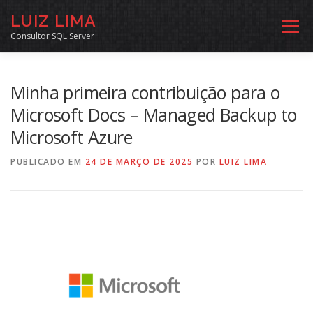
Pular
LUIZ LIMA
para
Menu
o
Consultor SQL Server
conteúdo
MENTORIA SQL
CURSOS
EXERCÍCIOS SQL
Minha primeira contribuição para o
Microsoft Docs – Managed Backup to
Microsoft Azure
INÍCIO
ARQUIVO
LINKS COMUNIDADE
PUBLICADO EM
24 DE MARÇO DE 2025
POR
LUIZ LIMA
SOBRE
CONTATO