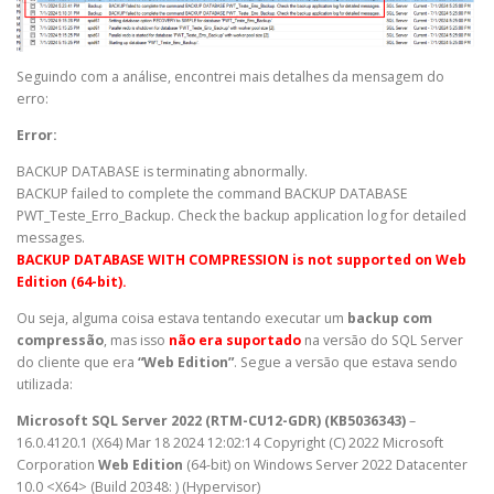
Seguindo com a análise, encontrei mais detalhes da mensagem do
erro:
Error:
BACKUP DATABASE is terminating abnormally.
BACKUP failed to complete the command BACKUP DATABASE
PWT_Teste_Erro_Backup. Check the backup application log for detailed
messages.
BACKUP DATABASE WITH COMPRESSION is not supported on Web
Edition (64-bit).
Ou seja, alguma coisa estava tentando executar um
backup com
compressão
, mas isso
não era suportado
na versão do SQL Server
do cliente que era
“Web Edition”
. Segue a versão que estava sendo
utilizada:
Microsoft SQL Server 2022 (RTM-CU12-GDR) (KB5036343)
–
16.0.4120.1 (X64) Mar 18 2024 12:02:14 Copyright (C) 2022 Microsoft
Corporation
Web Edition
(64-bit) on Windows Server 2022 Datacenter
10.0 <X64> (Build 20348: ) (Hypervisor)