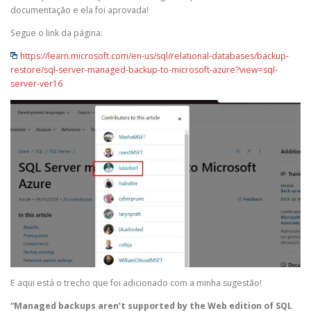
documentação e ela foi aprovada!
Segue o link da página:
https://learn.microsoft.com/en-us/sql/relational-databases/backup-
restore/sql-server-managed-backup-to-microsoft-azure?view=sql-
server-ver16
E aqui está o trecho que foi adicionado com a minha sugestão!
“Managed backups aren’t supported by the Web edition of SQL