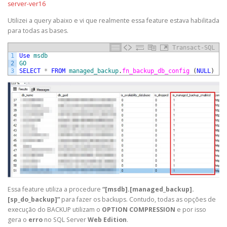
server-ver16
Utilizei a query abaixo e vi que realmente essa feature estava habilitada
para todas as bases.
Transact-SQL
1
Use
msdb
2
GO
3
SELECT
*
FROM
managed_backup
.
fn_backup_db_config 
(
NULL
)
Essa feature utiliza a procedure
“[msdb].[managed_backup].
[sp_do_backup]”
para fazer os backups. Contudo, todas as opções de
execução do BACKUP utilizam o
OPTION COMPRESSION
e por isso
gera o
erro
no SQL Server
Web Edition
.