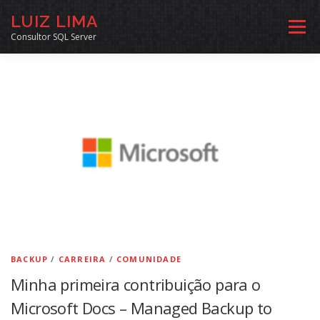
Pular
LUIZ LIMA
para
Menu
o
Consultor SQL Server
conteúdo
MENTORIA SQL
CURSOS
EXERCÍCIOS SQL
INÍCIO
ARQUIVO
LINKS COMUNIDADE
SOBRE
CONTATO
BACKUP
/
CARREIRA
/
COMUNIDADE
Minha primeira contribuição para o
Microsoft Docs – Managed Backup to