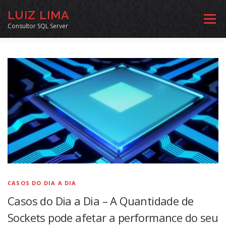
Pular
LUIZ LIMA
para
Menu
o
Consultor SQL Server
conteúdo
MENTORIA SQL
CURSOS
EXERCÍCIOS SQL
INÍCIO
ARQUIVO
LINKS COMUNIDADE
SOBRE
CONTATO
CASOS DO DIA A DIA
Casos do Dia a Dia – A Quantidade de
Sockets pode afetar a performance do seu