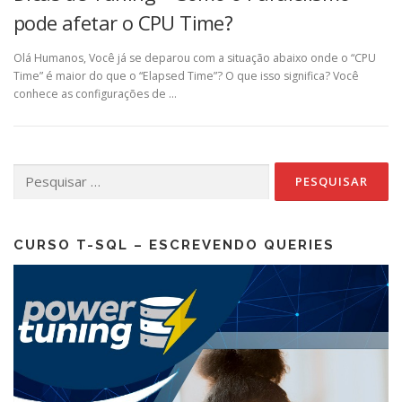
pode afetar o CPU Time?
Olá Humanos, Você já se deparou com a situação abaixo onde o “CPU
Time” é maior do que o “Elapsed Time”? O que isso significa? Você
conhece as configurações de …
Pesquisar
por:
CURSO T-SQL – ESCREVENDO QUERIES