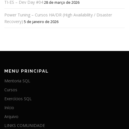
TI-ES – Dev Day #04
28 de março de 2026
Power Tuning – Cursos HA/DR (High Availability / Disaster
Recovery)
5 de janeiro de 2026
MENU PRINCIPAL
Mentoria SQL
Cursos
Exercícios SQL
Início
Arquivo
LINKS COMUNIDADE