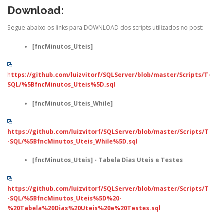
Download:
Segue abaixo os links para DOWNLOAD dos scripts utilizados no post:
[fncMinutos_Uteis]
h
ttps://github.com/luizvitorf/SQLServer/blob/master/Scripts/T-
SQL/%5BfncMinutos_Uteis%5D.sql
[fncMinutos_Uteis_While]
https://github.com/luizvitorf/SQLServer/blob/master/Scripts/T
-SQL/%5BfncMinutos_Uteis_While%5D.sql
[fncMinutos_Uteis] - Tabela Dias Uteis e Testes
https://github.com/luizvitorf/SQLServer/blob/master/Scripts/T
-SQL/%5BfncMinutos_Uteis%5D%20-
%20Tabela%20Dias%20Uteis%20e%20Testes.sql