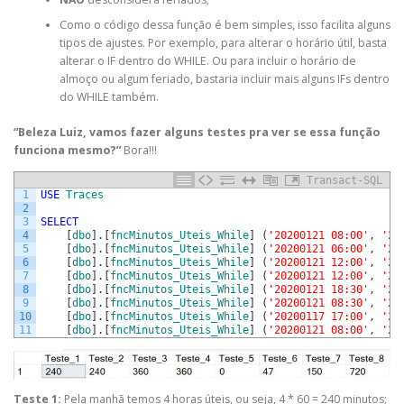
Como o código dessa função é bem simples, isso facilita alguns
tipos de ajustes. Por exemplo, para alterar o horário útil, basta
alterar o IF dentro do WHILE. Ou para incluir o horário de
almoço ou algum feriado, bastaria incluir mais alguns IFs dentro
do WHILE também.
“Beleza Luiz, vamos fazer alguns testes pra ver se essa função
funciona mesmo?”
Bora!!!
Transact-SQL
1
USE
Traces
2
3
SELECT
4
[
dbo
]
.
[
fncMinutos_Uteis_While
]
(
'20200121 08:00'
,
'20
5
[
dbo
]
.
[
fncMinutos_Uteis_While
]
(
'20200121 06:00'
,
'20
6
[
dbo
]
.
[
fncMinutos_Uteis_While
]
(
'20200121 12:00'
,
'20
7
[
dbo
]
.
[
fncMinutos_Uteis_While
]
(
'20200121 12:00'
,
'20
8
[
dbo
]
.
[
fncMinutos_Uteis_While
]
(
'20200121 18:30'
,
'20
9
[
dbo
]
.
[
fncMinutos_Uteis_While
]
(
'20200121 08:30'
,
'20
10
[
dbo
]
.
[
fncMinutos_Uteis_While
]
(
'20200117 17:00'
,
'20
11
[
dbo
]
.
[
fncMinutos_Uteis_While
]
(
'20200121 08:00'
,
'20
Teste 1:
Pela manhã temos 4 horas úteis, ou seja, 4 * 60 = 240 minutos;