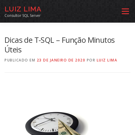
Pular
LUIZ LIMA
para
Menu
o
Consultor SQL Server
conteúdo
MENTORIA SQL
CURSOS
EXERCÍCIOS SQL
Dicas de T-SQL – Função Minutos
Úteis
INÍCIO
ARQUIVO
LINKS COMUNIDADE
PUBLICADO EM
23 DE JANEIRO DE 2020
POR
LUIZ LIMA
SOBRE
CONTATO