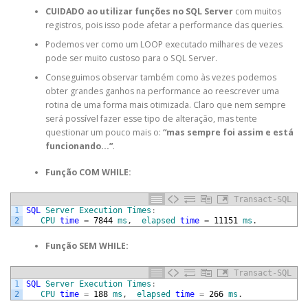
CUIDADO
ao utilizar funções no SQL Server
com muitos
registros, pois isso pode afetar a performance das queries.
Podemos ver como um LOOP executado milhares de vezes
pode ser muito custoso para o SQL Server.
Conseguimos observar também como às vezes podemos
obter grandes ganhos na performance ao reescrever uma
rotina de uma forma mais otimizada. Claro que nem sempre
será possível fazer esse tipo de alteração, mas tente
questionar um pouco mais o:
“mas sempre foi assim e está
funcionando...”
.
Função COM WHILE:
Transact-SQL
1
SQL
Server
Execution
Times
:
2
CPU
time
=
7844
ms
,
elapsed
time
=
11151
ms
.
Função SEM WHILE:
Transact-SQL
1
SQL
Server
Execution
Times
:
2
CPU
time
=
188
ms
,
elapsed
time
=
266
ms
.