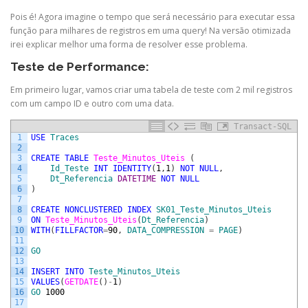
Pois é! Agora imagine o tempo que será necessário para executar essa
função para milhares de registros em uma query! Na versão otimizada
irei explicar melhor uma forma de resolver esse problema.
Teste de Performance:
Em primeiro lugar, vamos criar uma tabela de teste com 2 mil registros
com um campo ID e outro com uma data.
Transact-SQL
1
USE
Traces
2
3
CREATE
TABLE
Teste_Minutos_Uteis 
(
4
Id_Teste
INT
IDENTITY
(
1
,
1
)
NOT
NULL
,
5
Dt_Referencia
DATETIME
NOT
NULL
6
)
7
8
CREATE
NONCLUSTERED
INDEX
SK01_Teste_Minutos_Uteis
9
ON
Teste_Minutos_Uteis
(
Dt_Referencia
)
10
WITH
(
FILLFACTOR
=
90
,
DATA_COMPRESSION
=
PAGE
)
11
12
GO
13
14
INSERT
INTO
Teste_Minutos_Uteis
15
VALUES
(
GETDATE
(
)
-
1
)
16
GO
1000
17