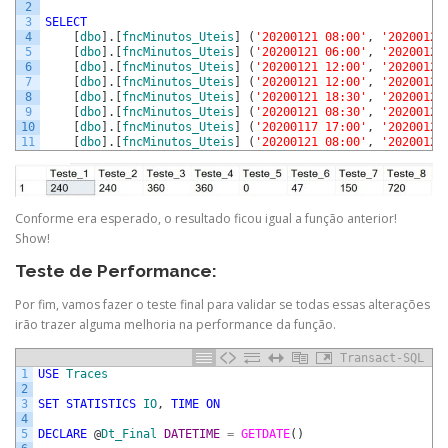
2
3
SELECT
4
[
dbo
]
.
[
fncMinutos_Uteis
]
(
'20200121 08:00'
,
'20200121
5
[
dbo
]
.
[
fncMinutos_Uteis
]
(
'20200121 06:00'
,
'20200121
6
[
dbo
]
.
[
fncMinutos_Uteis
]
(
'20200121 12:00'
,
'20200121
7
[
dbo
]
.
[
fncMinutos_Uteis
]
(
'20200121 12:00'
,
'20200121
8
[
dbo
]
.
[
fncMinutos_Uteis
]
(
'20200121 18:30'
,
'20200121
9
[
dbo
]
.
[
fncMinutos_Uteis
]
(
'20200121 08:30'
,
'20200121
10
[
dbo
]
.
[
fncMinutos_Uteis
]
(
'20200117 17:00'
,
'20200120
11
[
dbo
]
.
[
fncMinutos_Uteis
]
(
'20200121 08:00'
,
'20200122
Conforme era esperado, o resultado ficou igual a função anterior!
Show!
Teste de Performance:
Por fim, vamos fazer o teste final para validar se todas essas alterações
irão trazer alguma melhoria na performance da função.
Transact-SQL
1
USE
Traces
2
3
SET
STATISTICS
IO
,
TIME
ON
4
5
DECLARE
@
Dt_Final
DATETIME
=
GETDATE
(
)