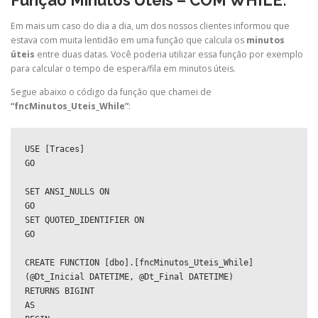
Função Minutos Úteis – COM WHILE:
Em mais um caso do dia a dia, um dos nossos clientes informou que
estava com muita lentidão em uma função que calcula os
minutos
úteis
entre duas datas. Você poderia utilizar essa função por exemplo
para calcular o tempo de espera/fila em minutos úteis.
Segue abaixo o código da função que chamei de
“fncMinutos_Uteis_While”
:
USE [Traces]

GO

SET ANSI_NULLS ON

GO

SET QUOTED_IDENTIFIER ON

GO

CREATE FUNCTION [dbo].[fncMinutos_Uteis_While] 
(@Dt_Inicial DATETIME, @Dt_Final DATETIME)

RETURNS BIGINT 

AS
