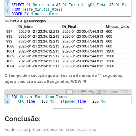
6
7
SELECT
Dt_Referencia
AS
Dt_Inicial
,
@
Dt_Final
AS
Dt_Final
,
8
FROM
Teste_Minutos_Uteis
9
ORDER
BY
Minutos_Uteis
O tempo de execução que antes era de mais de 11 segundos,
agora caiu pra quase 0 segundos. WOW!!!!
Transact-SQL
1
SQL
Server
Execution
Times
:
2
CPU
time
=
188
ms
,
elapsed
time
=
266
ms
.
Conclusão:
As ideias que pretendo deixar como conclusão são: