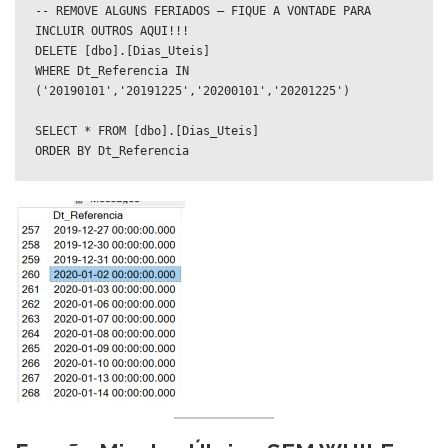
-- REMOVE ALGUNS FERIADOS – FIQUE A VONTADE PARA 
INCLUIR OUTROS AQUI!!! 

DELETE [dbo].[Dias_Uteis]

WHERE Dt_Referencia IN 
('20190101','20191225','20200101','20201225')

SELECT * FROM [dbo].[Dias_Uteis]
