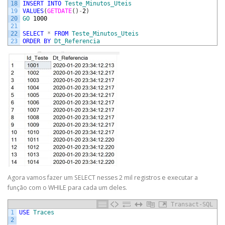
18
INSERT
INTO
Teste_Minutos_Uteis
19
VALUES
(
GETDATE
(
)
-
2
)
20
GO
1000
21
22
SELECT
*
FROM
Teste_Minutos_Uteis
23
ORDER
BY
Dt_Referencia
Agora vamos fazer um SELECT nesses 2 mil registros e executar a
função com o WHILE para cada um deles.
Transact-SQL
1
USE
Traces
2