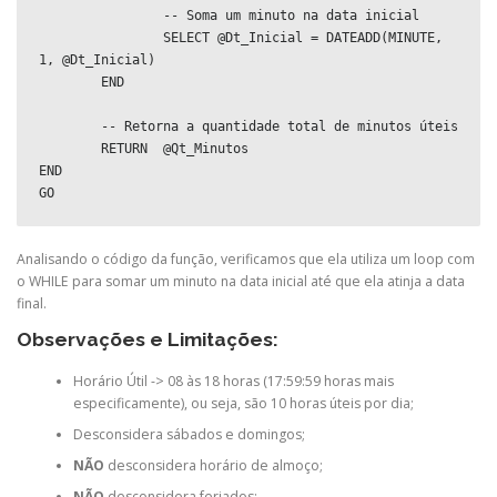
		-- Soma um minuto na data inicial

		SELECT @Dt_Inicial = DATEADD(MINUTE, 
1, @Dt_Inicial)

	END

	-- Retorna a quantidade total de minutos úteis

	RETURN  @Qt_Minutos

END

Analisando o código da função, verificamos que ela utiliza um loop com
o WHILE para somar um minuto na data inicial até que ela atinja a data
final.
Observações e Limitações:
Horário Útil -> 08 às 18 horas (17:59:59 horas mais
especificamente), ou seja, são 10 horas úteis por dia;
Desconsidera sábados e domingos;
NÃO
desconsidera horário de almoço;
NÃO
desconsidera feriados;