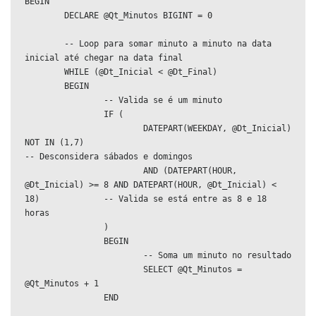
BEGIN

	DECLARE @Qt_Minutos BIGINT = 0

	-- Loop para somar minuto a minuto na data 
inicial até chegar na data final

	WHILE (@Dt_Inicial < @Dt_Final)

	BEGIN

		-- Valida se é um minuto 

		IF (

			DATEPART(WEEKDAY, @Dt_Inicial) 
NOT IN (1,7)										
-- Desconsidera sábados e domingos

			AND (DATEPART(HOUR, 
@Dt_Inicial) >= 8 AND DATEPART(HOUR, @Dt_Inicial) < 
18)		-- Valida se está entre as 8 e 18 
horas

		)

		BEGIN

			-- Soma um minuto no resultado

			SELECT @Qt_Minutos = 
@Qt_Minutos + 1

		END
