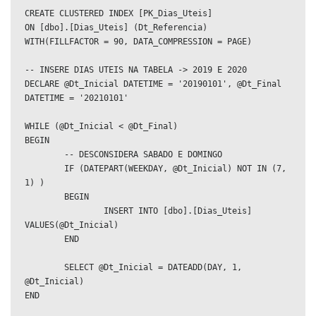
CREATE CLUSTERED INDEX [PK_Dias_Uteis]

ON [dbo].[Dias_Uteis] (Dt_Referencia)

WITH(FILLFACTOR = 90, DATA_COMPRESSION = PAGE)

-- INSERE DIAS UTEIS NA TABELA -> 2019 E 2020

DECLARE @Dt_Inicial DATETIME = '20190101', @Dt_Final 
DATETIME = '20210101'

WHILE (@Dt_Inicial < @Dt_Final)

BEGIN

	-- DESCONSIDERA SABADO E DOMINGO

	IF (DATEPART(WEEKDAY, @Dt_Inicial) NOT IN (7, 
1) )

	BEGIN

		INSERT INTO [dbo].[Dias_Uteis] 
VALUES(@Dt_Inicial)

	END

	SELECT @Dt_Inicial = DATEADD(DAY, 1, 
@Dt_Inicial)

END
