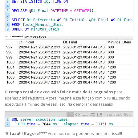
3
SET
STATISTICS
IO
,
TIME
ON
4
5
DECLARE
@
Dt_Final
DATETIME
=
GETDATE
(
)
6
7
SELECT
Dt_Referencia
AS
Dt_Inicial
,
@
Dt_Final
AS
Dt_Final
,
8
FROM
Teste_Minutos_Uteis
9
ORDER
BY
Minutos_Uteis
O tempo total de execução foi de mais de 11 segundos
para
apenas 2 mil registros. Agora imagine essa função com o WHILE sendo
executada 1 milhão de vezes, isso iria demorar demaaaaais!!!
Transact-SQL
1
SQL
Server
Execution
Times
:
2
CPU
time
=
7844
ms
,
elapsed
time
=
11151
ms
.
“Eitaaa!!! E agora???”
Veremos como podemos melhorar isso!!!