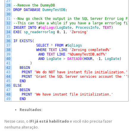
27
28
--Remove the DummyDB
29
DROP
DATABASE
DummyTestDB
;
30
31
--Now go check the output in the SQL Server Error Log Fil
32
--This can take a while if you have a large errorlog file
33
INSERT
INTO
#
SqlLogs
(
LogDate
,
ProcessInfo
,
TEXT
)
34
EXEC
sp_readerrorlog
0
,
1
,
'Zeroing'
35
36
IF
EXISTS
(
37
SELECT
*
FROM
#
SqlLogs
38
WHERE
TEXT
LIKE
'Zeroing completed%'
39
AND
TEXT
LIKE
'%DummyTestDB.mdf%'
40
AND
LogDate
>
DATEADD
(
HOUR
,
-
1
,
LogDate
)
41
)
42
BEGIN
43
PRINT
'We do NOT have instant file initialization.'
44
PRINT
'Grant the SQL Server services account the '
'Pe
45
END
46
ELSE
47
BEGIN
48
PRINT
'We have instant file initialization.'
49
END
Resultados:
Nesse caso, o
IFI já está habilitado
e você não precisa fazer
nenhuma alteração.