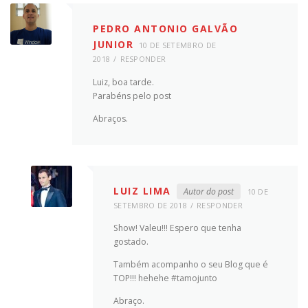
PEDRO ANTONIO GALVÃO
JUNIOR
10 DE SETEMBRO DE
2018
RESPONDER
Luiz, boa tarde.
Parabéns pelo post
Abraços.
LUIZ LIMA
Autor do post
10 DE
SETEMBRO DE 2018
RESPONDER
Show! Valeu!!! Espero que tenha
gostado.
Também acompanho o seu Blog que é
TOP!!! hehehe #tamojunto
Abraço.