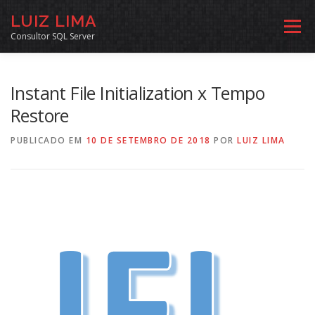
Pular
LUIZ LIMA
para
Menu
o
Consultor SQL Server
conteúdo
MENTORIA SQL
CURSOS
EXERCÍCIOS SQL
Instant File Initialization x Tempo
Restore
INÍCIO
ARQUIVO
LINKS COMUNIDADE
PUBLICADO EM
10 DE SETEMBRO DE 2018
POR
LUIZ LIMA
SOBRE
CONTATO