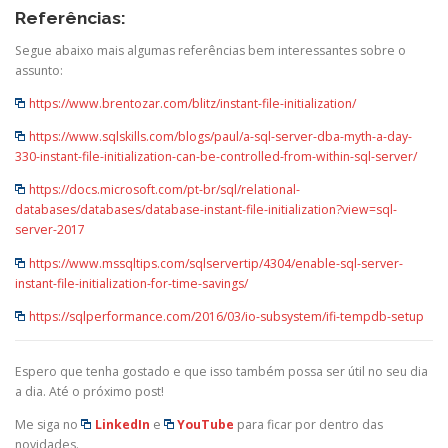
Referências:
Segue abaixo mais algumas referências bem interessantes sobre o
assunto:
https://www.brentozar.com/blitz/instant-file-initialization/
https://www.sqlskills.com/blogs/paul/a-sql-server-dba-myth-a-day-
330-instant-file-initialization-can-be-controlled-from-within-sql-server/
https://docs.microsoft.com/pt-br/sql/relational-
databases/databases/database-instant-file-initialization?view=sql-
server-2017
https://www.mssqltips.com/sqlservertip/4304/enable-sql-server-
instant-file-initialization-for-time-savings/
https://sqlperformance.com/2016/03/io-subsystem/ifi-tempdb-setup
Espero que tenha gostado e que isso também possa ser útil no seu dia
a dia. Até o próximo post!
Me siga no
LinkedIn
e
YouTube
para ficar por dentro das
novidades.