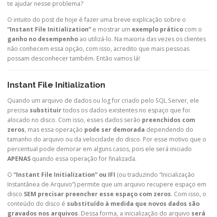
te ajudar nesse problema?
O intuito do post de hoje é fazer uma breve explicação sobre o
“Instant File Initialization”
e mostrar um
exemplo prático
com o
ganho no desempenho
ao utilizá-lo. Na maioria das vezes os clientes
não conhecem essa opção, com isso, acredito que mais pessoas
possam desconhecer também. Então vamos lá!
Instant File Initialization
Quando um arquivo de dados ou log for criado pelo SQL Server, ele
precisa
substituir
todos os dados existentes no espaço que foi
alocado no disco. Com isso, esses dados serão
preenchidos com
zeros
, mas essa operação
pode ser demorada
dependendo do
tamanho do arquivo ou da velocidade do disco. Por esse motivo que o
percentual pode demorar em alguns casos, pois ele será iniciado
APENAS
quando essa operação for finalizada.
O
“Instant File Initialization” ou IFI
(ou traduzindo “Inicialização
Instantânea de Arquivo”) permite que um arquivo recupere espaço em
disco
SEM precisar preencher esse espaço com zeros
. Com isso, o
conteúdo do disco é
substituído à medida que novos dados são
gravados nos arquivos
. Dessa forma, a inicialização do arquivo
será