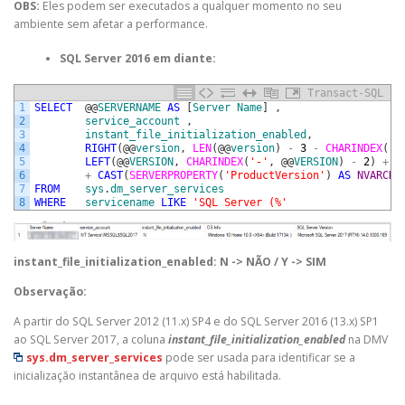
OBS:
Eles podem ser executados a qualquer momento no seu
ambiente sem afetar a performance.
SQL Server 2016 em diante:
Transact-SQL
1
SELECT
@
@
SERVERNAME
AS
[
Server
Name
]
,
2
service_account
,
3
instant_file_initialization_enabled
,
4
RIGHT
(
@
@
version
,
LEN
(
@
@
version
)
-
3
-
CHARINDEX
(
' 
5
LEFT
(
@
@
VERSION
,
CHARINDEX
(
'-'
,
@
@
VERSION
)
-
2
)
+
'
6
+
CAST
(
SERVERPROPERTY
(
'ProductVersion'
)
AS
NVARCHA
7
FROM
sys
.
dm_server_services
8
WHERE
servicename
LIKE
'SQL Server (%'
instant_file_initialization_enabled:
N -> NÃO /
Y -> SIM
Observação:
A partir do SQL Server 2012 (11.x) SP4 e do SQL Server 2016 (13.x) SP1
ao SQL Server 2017, a coluna
instant_file_initialization_enabled
na DMV
sys.dm_server_services
pode ser usada para identificar se a
inicialização instantânea de arquivo está habilitada.