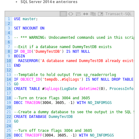
SQL Server 2014 e anteriores
Transact-SQL
1
USE
master
;
2
3
SET
NOCOUNT
ON
4
5
-- *** WARNING: Undocumented commands used in this script
6
7
--Exit if a database named DummyTestDB exists
8
IF
DB_ID
(
'DummyTestDB'
)
IS
NOT
NULL
9
BEGIN
10
RAISERROR
(
'A database named DummyTestDB already exists,
11
END
12
13
--Temptable to hold output from sp_readerrorlog
14
IF
OBJECT_ID
(
'tempdb..#SqlLogs'
)
IS
NOT
NULL
DROP
TABLE
#
15
GO
16
CREATE
TABLE
#
SqlLogs
(
LogDate
datetime2
(
0
)
,
ProcessInfo
V
17
18
--Turn on trace flags 3004 and 3605
19
DBCC
TRACEON
(
3004
,
3605
,
-
1
)
WITH
NO_INFOMSGS
20
21
--Create a dummy database to see the output in the SQL Se
22
CREATE
DATABASE
DummyTestDB
23
GO
24
25
--Turn off trace flags 3004 and 3605
26
DBCC
TRACEOFF
(
3004
,
3605
,
-
1
)
WITH
NO_INFOMSGS