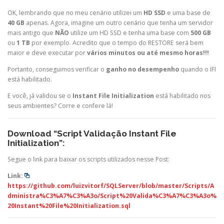
OK, lembrando que no meu cenário utilizei um
HD SSD
e uma base de
40 GB
apenas. Agora, imagine um outro cenário que tenha um servidor
mais antigo que
NÃO
utilize um HD SSD e tenha uma base com
500 GB
ou
1 TB
por exemplo. Acredito que o tempo do RESTORE será bem
maior e deve executar por
vários minutos ou até mesmo horas!!!
Portanto, conseguimos verificar o
ganho no desempenho
quando o IFI
está habilitado.
E você, já validou se o
Instant File Initialization
está habilitado nos
seus ambientes? Corre e confere lá!
Download “Script Validação Instant File
Initialization”:
Segue o link para baixar os scripts utilizados nesse Post:
Link:
https://github.com/luizvitorf/SQLServer/blob/master/Scripts/A
dministra%C3%A7%C3%A3o/Script%20Valida%C3%A7%C3%A3o%
20Instant%20File%20Initialization.sql