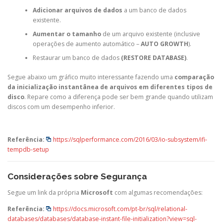
Adicionar arquivos de dados
a um banco de dados
existente.
Aumentar o tamanho
de um arquivo existente (inclusive
operações de aumento automático –
AUTO GROWTH
).
Restaurar um banco de dados
(RESTORE DATABASE)
.
Segue abaixo um gráfico muito interessante fazendo uma
comparação
da inicialização instantânea de arquivos em diferentes tipos de
disco
. Repare como a diferença pode ser bem grande quando utilizam
discos com um desempenho inferior.
Referência:
https://sqlperformance.com/2016/03/io-subsystem/ifi-
tempdb-setup
Considerações sobre Segurança
Segue um link da própria
Microsoft
com algumas recomendações:
Referência:
https://docs.microsoft.com/pt-br/sql/relational-
databases/databases/database-instant-file-initialization?view=sql-