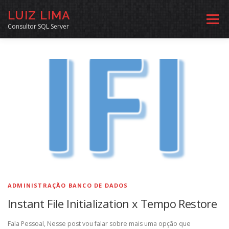
Pular
LUIZ LIMA
para
Menu
o
Consultor SQL Server
conteúdo
MENTORIA SQL
CURSOS
EXERCÍCIOS SQL
INÍCIO
ARQUIVO
LINKS COMUNIDADE
SOBRE
CONTATO
ADMINISTRAÇÃO BANCO DE DADOS
Instant File Initialization x Tempo Restore
Fala Pessoal, Nesse post vou falar sobre mais uma opção que