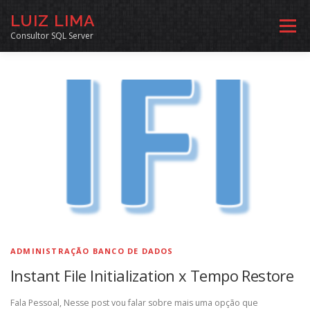
Pular
LUIZ LIMA
para
Menu
o
Consultor SQL Server
conteúdo
MENTORIA SQL
CURSOS
EXERCÍCIOS SQL
INÍCIO
ARQUIVO
LINKS COMUNIDADE
SOBRE
CONTATO
ADMINISTRAÇÃO BANCO DE DADOS
Instant File Initialization x Tempo Restore
Fala Pessoal, Nesse post vou falar sobre mais uma opção que