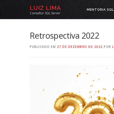
Pular
LUIZ LIMA
para
MENTORIA SQL
Consultor SQL Server
o
conteúdo
Retrospectiva 2022
PUBLICADO EM
27 DE DEZEMBRO DE 2022
POR