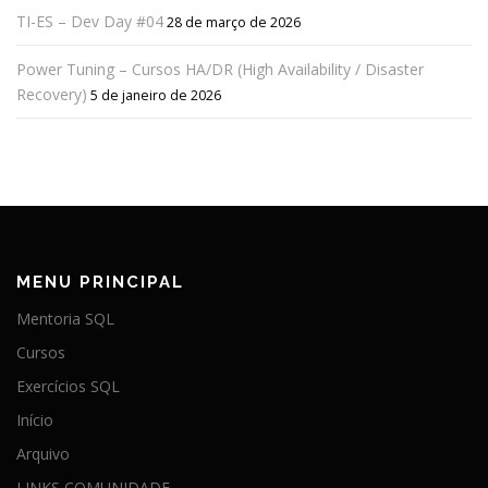
TI-ES – Dev Day #04
28 de março de 2026
Power Tuning – Cursos HA/DR (High Availability / Disaster
Recovery)
5 de janeiro de 2026
MENU PRINCIPAL
Mentoria SQL
Cursos
Exercícios SQL
Início
Arquivo
LINKS COMUNIDADE