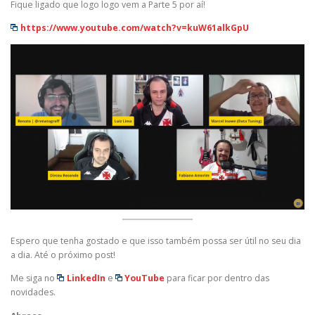
Fique ligado que logo logo vem a Parte 5 por aí!
https://www.youtube.com/watch?v=kuW61alkGpU
Espero que tenha gostado e que isso também possa ser útil no seu dia
a dia. Até o próximo post!
Me siga no
LinkedIn
e
YouTube
para ficar por dentro das
novidades.