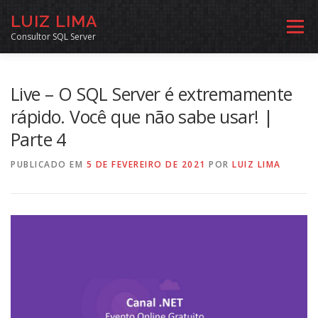
Pular
LUIZ LIMA
para
Menu
o
Consultor SQL Server
conteúdo
MENTORIA SQL
CURSOS
EXERCÍCIOS SQL
Live – O SQL Server é extremamente
rápido. Você que não sabe usar! |
Parte 4
INÍCIO
ARQUIVO
LINKS COMUNIDADE
PUBLICADO EM
5 DE FEVEREIRO DE 2021
POR
LUIZ LIMA
SOBRE
CONTATO