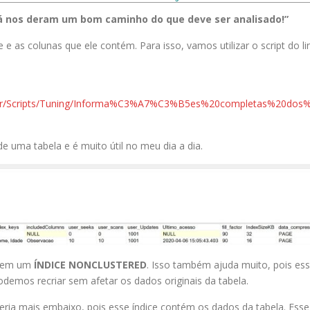
á nos deram um bom caminho do que deve ser analisado!”
 e as colunas que ele contém. Para isso, vamos utilizar o script do li
master/Scripts/Tuning/Informa%C3%A7%C3%B5es%20completas%20dos
de uma tabela e é muito útil no meu dia a dia.
ra em um
ÍNDICE NONCLUSTERED
. Isso também ajuda muito, pois es
podemos recriar sem afetar os dados originais da tabela.
seria mais embaixo, pois esse índice contém os dados da tabela. Esse