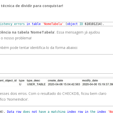
técnica de dividir para conquistar!
istency
errors
in
table
'NomeTabela'
(
object
ID
610101214
)
.
tência na tabela
‘
NomeTabela
’. Essa mensagem já ajudou
á o nosso problema!
bém pode tentar identifica-lo da forma abaixo:
 desses dois erros. Com o resultado do CHECKDB, ficou bem claro
ico ‘NomeIndice’.
4
)
.
Data
row
does
not
have
a
matching
index
row
in
the
index
'No