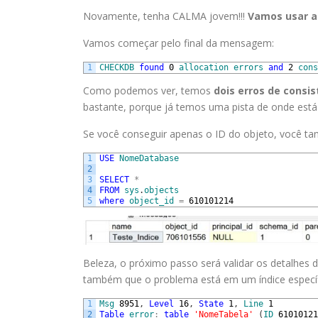
Novamente, tenha CALMA jovem!!!
Vamos usar a 
Vamos começar pelo final da mensagem:
1
CHECKDB
found
0
allocation
errors
and
2
cons
Como podemos ver, temos
dois erros de consis
bastante, porque já temos uma pista de onde est
Se você conseguir apenas o ID do objeto, você tam
1
USE
NomeDatabase
2
3
SELECT
*
4
FROM
sys
.
objects
5
where
object_id
=
610101214
Beleza, o próximo passo será validar os detalhes
também que o problema está em um índice específ
1
Msg
8951
,
Level
16
,
State
1
,
Line
1
2
Table
error
:
table
'NomeTabela'
(
ID
61010121