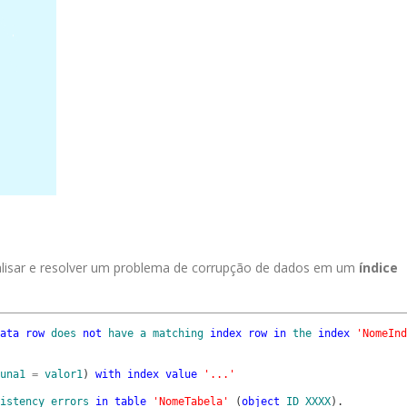
alisar e resolver um problema de corrupção de dados em um
índice
ata
row
does
not
have
a
matching
index
row
in
the
index
'NomeInd
una1
=
valor1
)
with
index
value
'...'
istency
errors
in
table
'NomeTabela'
(
object
ID
XXXX
)
.