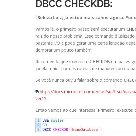
DBCC CHECKDB:
“Beleza Luiz, já estou mais calmo agora. Por
Vamos lá, o primeiro passo será executar um
CHE
raiz do nosso problema. Esse comando é utilizado 
bastante I/O e pode gerar uma certa lentidão de
demorar um pouco também.
Recomendo que execute o CHECKDB em bases gr
janela maior para as rotinas de manutenção do b
Se você nunca ouviu falar sobre o comando
CHEC
https://docs.microsoft.com/en-us/sql/t-sql/dat
ver15
Então vamos ao que interessa! Primeiro, execute
1
USE
master
2
GO
3
DBCC
CHECKDB
(
'NomeDatabase'
)