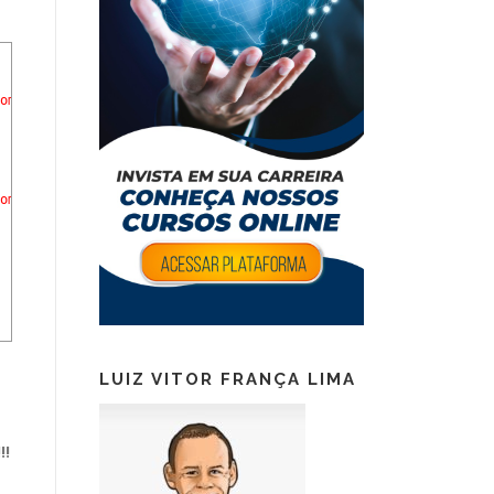
omeIndice'
(
ID
4
)
.
Possible
missing
or
invalid
keys
for
the
inde
omeIndice'
(
ID
4
)
.
Possible
missing
or
invalid
keys
for
the
inde
LUIZ VITOR FRANÇA LIMA
!!