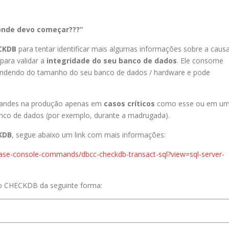
 onde devo começar???”
CKDB
para tentar identificar mais algumas informações sobre a caus
para validar a
integridade do seu banco de dados
. Ele consome
pendendo do tamanho do seu banco de dados / hardware e pode
andes na produção apenas em
casos críticos
como esse ou em u
anco de dados (por exemplo, durante a madrugada).
KDB
, segue abaixo um link com mais informações:
abase-console-commands/dbcc-checkdb-transact-sql?view=sql-server-
i o CHECKDB da seguinte forma: