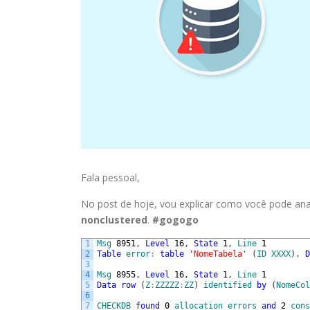
Fala pessoal,
No post de hoje, vou explicar como você pode an
nonclustered
.
#gogogo
1
Msg
8951
,
Level
16
,
State
1
,
Line
1
2
Table
error
:
table
'NomeTabela'
(
ID
XXXX
)
.
D
3
4
Msg
8955
,
Level
16
,
State
1
,
Line
1
5
Data
row
(
Z
:
ZZZZZ
:
ZZ
)
identified
by
(
NomeCol
6
7
CHECKDB
found
0
allocation
errors
and
2
cons