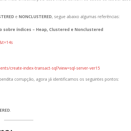
STERED
e
NONCLUSTERED
, segue abaixo algumas referências:
ão sobre índices – Heap, Clustered e Nonclustered
&t=14s
ments/create-index-transact-sql?view=sql-server-ver15
endita corrupção, agora já identificamos os seguintes pontos:
ERED
.