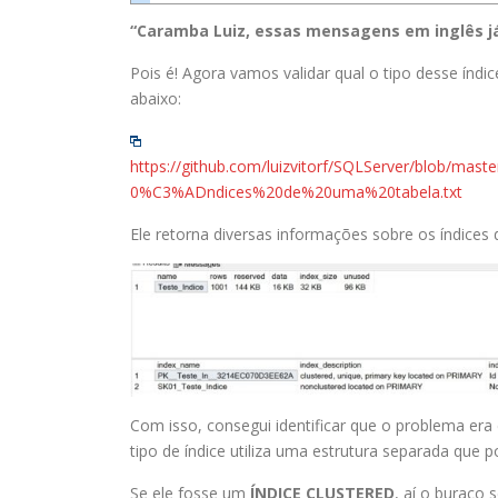
“Caramba Luiz, essas mensagens em inglês j
Pois é! Agora vamos validar qual o tipo desse índice
abaixo:
https://github.com/luizvitorf/SQLServer/blob/
0%C3%ADndices%20de%20uma%20tabela.txt
Ele retorna diversas informações sobre os índices 
Com isso, consegui identificar que o problema e
tipo de índice utiliza uma estrutura separada que 
Se ele fosse um
ÍNDICE CLUSTERED
, aí o buraco 