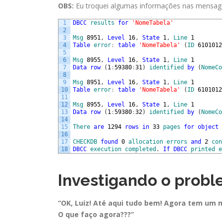
OBS:
Eu troquei algumas informações nas mensage
1
DBCC
results
for
'NomeTabela'
2
3
Msg
8951
,
Level
16
,
State
1
,
Line
1
4
Table
error
:
table
'NomeTabela'
(
ID
6101012
5
6
Msg
8955
,
Level
16
,
State
1
,
Line
1
7
Data
row
(
1
:
59380
:
31
)
identified
by
(
NomeCo
8
9
Msg
8951
,
Level
16
,
State
1
,
Line
1
10
Table
error
:
table
'NomeTabela'
(
ID
6101012
11
12
Msg
8955
,
Level
16
,
State
1
,
Line
1
13
Data
row
(
1
:
59380
:
32
)
identified
by
(
NomeCo
14
15
There
are
1294
rows
in
33
pages
for
object
16
17
CHECKDB
found
0
allocation
errors
and
2
con
18
DBCC
execution
completed
.
If
DBCC
printed
e
Investigando o probl
“OK, Luiz! Até aqui tudo bem! Agora tem um 
O que faço agora???”