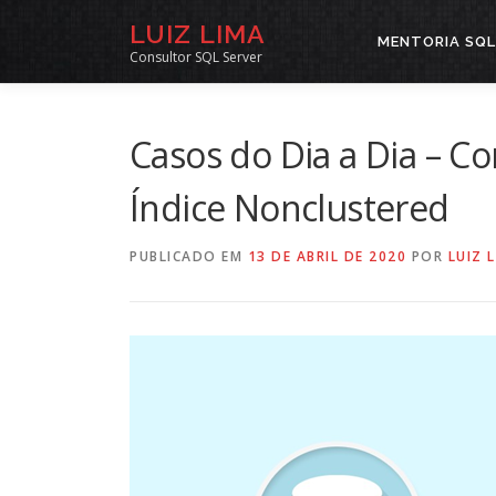
Pular
LUIZ LIMA
para
MENTORIA SQL
Consultor SQL Server
o
conteúdo
Casos do Dia a Dia – C
Índice Nonclustered
PUBLICADO EM
13 DE ABRIL DE 2020
POR
LUIZ 