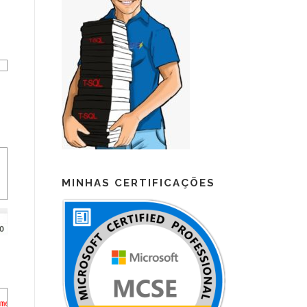
MINHAS CERTIFICAÇÕES
meIndice'
(
ID
4
)
.
Possible
missing
or
invalid
keys
for
the
index