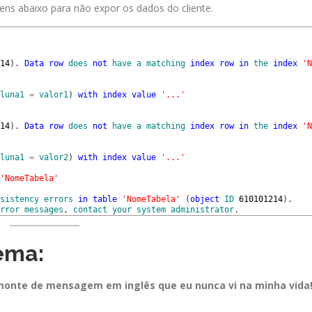
ns abaixo para não expor os dados do cliente.
14
)
.
Data
row
does
not
have
a
matching
index
row
in
the
index
'N
luna1
=
valor1
)
with
index
value
'...'
14
)
.
Data
row
does
not
have
a
matching
index
row
in
the
index
'N
luna1
=
valor2
)
with
index
value
'...'
'NomeTabela'
sistency
errors
in
table
'NomeTabela'
(
object
ID
610101214
)
.
rror
messages
,
contact
your
system
administrator
.
ema:
monte de mensagem em inglês que eu nunca vi na minha vida!