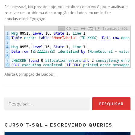
Fala pessoal, No post de hoje, vou explicar como você pode analisar e
resolver um problema de corrupção de dados em um índice
nonclustered. #gogogo
Transact-SQL
1
Msg
8951
,
Level
16
,
State
1
,
Line
1
2
Table
error
:
table
'NomeTabela'
(
ID
XXXX
)
.
Data
row
does
n
3
4
Msg
8955
,
Level
16
,
State
1
,
Line
1
5
Data
row
(
Z
:
ZZZZZ
:
ZZ
)
identified
by
(
NomeColuna1
=
valor1
)
6
7
CHECKDB
found
0
allocation
errors
and
2
consistency
errors
8
DBCC
execution
completed
.
If
DBCC
printed
error
messages
,
Alerta Corrupção de Dados: …
Pesquisar
por:
CURSO T-SQL – ESCREVENDO QUERIES