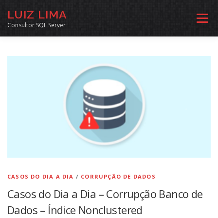
Pular
LUIZ LIMA
para
Menu
o
Consultor SQL Server
conteúdo
MENTORIA SQL
CURSOS
EXERCÍCIOS SQL
INÍCIO
ARQUIVO
LINKS COMUNIDADE
SOBRE
CONTATO
CASOS DO DIA A DIA
/
CORRUPÇÃO DE DADOS
Casos do Dia a Dia – Corrupção Banco de
Dados – Índice Nonclustered