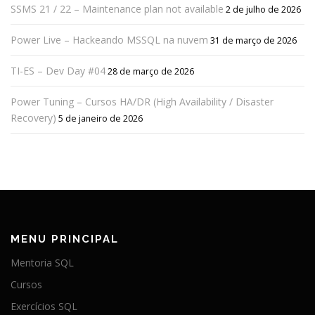
SSMS 21 / 22 – Maintenance plan not available
2 de julho de 2026
Power Live – Hackeando MSSQL na nuvem
31 de março de 2026
TI-ES – Dev Day #04
28 de março de 2026
Power Tuning – Cursos HA/DR (High Availability / Disaster
Recovery)
5 de janeiro de 2026
MENU PRINCIPAL
Mentoria SQL
Cursos
Exercícios SQL