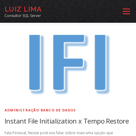
Pular
LUIZ LIMA
para
Menu
o
Consultor SQL Server
conteúdo
MENTORIA SQL
CURSOS
EXERCÍCIOS SQL
INÍCIO
ARQUIVO
LINKS COMUNIDADE
SOBRE
CONTATO
ADMINISTRAÇÃO BANCO DE DADOS
Instant File Initialization x Tempo Restore
Fala Pessoal, Nesse post vou falar sobre mais uma opção que