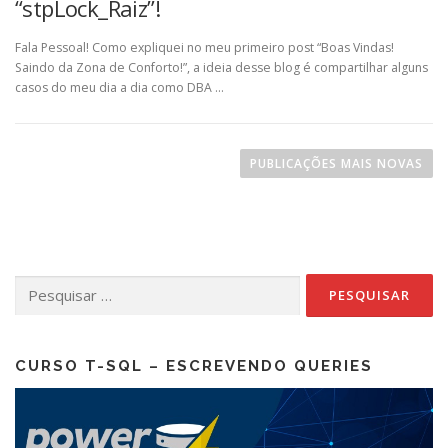
“stpLock_Raiz”!
Fala Pessoal! Como expliquei no meu primeiro post “Boas Vindas!
Saindo da Zona de Conforto!”, a ideia desse blog é compartilhar alguns
casos do meu dia a dia como DBA …
N
a
PUBLICAÇÕES MAIS NOVAS
v
e
g
a
Pesquisar
ç
por:
ã
o
p
CURSO T-SQL – ESCREVENDO QUERIES
o
r