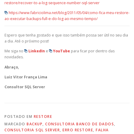
restore/recover-to-a-log-sequence-number-sql-server
https://www.fabriciolima.net/blog/2011/05/04/como-fica-meu-restore-
ao-executar-backups-full-e-do-log-ao-mesmo-tempo/
Espero que tenha gostado e que isso também possa ser útil no seu dia
a dia. Até o próximo post!
Me siga no
LinkedIn
e
YouTube
para ficar por dentro das
novidades.
Abraço,
Luiz Vitor França Lima
Consultor SQL Server
POSTADO EM
RESTORE
MARCADO
BACKUP
,
CONSULTORIA BANCO DE DADOS
,
CONSULTORIA SQL SERVER
,
ERRO RESTORE
,
FALHA