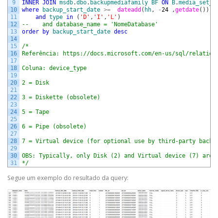
9
INNER
JOIN
msdb
.
dbo
.
backupmediafamily
BF
ON
B
.
media_set_i
10
where
backup_start_date
>=
dateadd
(
hh
,
-
24
,
getdate
(
)
)
11
and
type
in
(
'D'
,
'I'
,
'L'
)
12
--    and database_name = 'NomeDatabase'
13
order
by
backup_start_date
desc
14
15
/*
16
Referência: https://docs.microsoft.com/en-us/sql/relation
17
18
Coluna: device_type
19
20
2 = Disk
21
22
3 = Diskette (obsolete)
23
24
5 = Tape
25
26
6 = Pipe (obsolete)
27
28
7 = Virtual device (for optional use by third-party backu
29
30
OBS: Typically, only Disk (2) and Virtual device (7) are 
31
*/
Segue um exemplo do resultado da query: