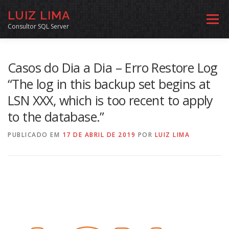
Pular
LUIZ LIMA
para
Menu
o
Consultor SQL Server
conteúdo
MENTORIA SQL
CURSOS
EXERCÍCIOS SQL
Casos do Dia a Dia – Erro Restore Log
“The log in this backup set begins at
LSN XXX, which is too recent to apply
INÍCIO
ARQUIVO
LINKS COMUNIDADE
to the database.”
PUBLICADO EM
SOBRE
CONTATO
17 DE ABRIL DE 2019
POR
LUIZ LIMA