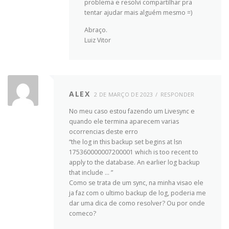
problema e resolvi compartilhar pra
tentar ajudar mais alguém mesmo =)
Abraço.
Luiz Vitor
ALEX
2 DE MARÇO DE 2023
RESPONDER
No meu caso estou fazendo um Livesync e
quando ele termina aparecem varias
ocorrencias deste erro
“the log in this backup set begins at lsn
175360000007200001 which is too recent to
apply to the database. An earlier log backup
that include … ”
Como se trata de um sync, na minha visao ele
ja faz com o ultimo backup de log, poderia me
dar uma dica de como resolver? Ou por onde
comeco?