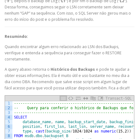
(
“F”
), depois o Backup de Log (
“L1”
) e por fim o Backup de Log (
“L2”
).
Dessa forma, conseguimos seguir o LSN corretamente sem deixar
nenhum “GAP” na sequência. Com isso, o SQL Server não gerou mais o
erro do início do post e o problema foi resolvido.
Resumindo:
Quando encontrar algum erro relacionado ao LSN dos Backups,
verifique e entenda a sequência para conseguir fazer o RESTORE
corretamente.
A query abaixo retorna o
Histórico dos Backups
e pode te ajudar a
obter essas informações. Ela é muito útil e uso bastante no meu dia a
dia como DBA. Recomendo que salve esse script em algum lugar de
fácil acesso para que você possa utilizar depois também. Fica a dica!!!
Transact-SQL
1
---------------------------------------------------------
2
--    Query para conferir o histórico de Backups que fora
3
---------------------------------------------------------
4
SELECT
5
database_name
,
name
,
backup_start_date
,
backup_finish
6
position
,
first_lsn
,
last_lsn
,
server_name
,
recovery_
7
type
,
cast
(
backup_size
/
1024
/
1024
as
numeric
(
15
,
2
)
)
[
T
8
FROM
msdb
.
dbo
.
backupset
B