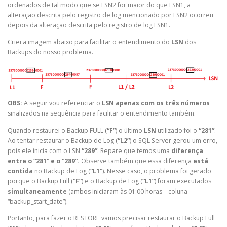
ordenados de tal modo que se LSN2 for maior do que LSN1, a
alteração descrita pelo registro de log mencionado por LSN2 ocorreu
depois da alteração descrita pelo registro de log LSN1.
Criei a imagem abaixo para facilitar o entendimento do
LSN
dos
Backups do nosso problema.
OBS:
A seguir vou referenciar o
LSN apenas com os três números
sinalizados na sequência para facilitar o entendimento também.
Quando restaurei o Backup FULL (
“F”
) o último
LSN
utilizado foi o
“281”
.
Ao tentar restaurar o Backup de Log (
“L2”
) o SQL Server gerou um erro,
pois ele inicia com o LSN
“289”
. Repare que temos uma
diferença
entre o “281” e o “289”.
Observe também que essa diferença
está
contida
no Backup de Log (
“L1”
). Nesse caso, o problema foi gerado
porque o Backup Full (
“F”
) e o Backup de Log (
“L1”
) foram executados
simultaneamente
(ambos iniciaram às 01:00 horas – coluna
“backup_start_date”).
Portanto, para fazer o RESTORE vamos precisar restaurar o Backup Full