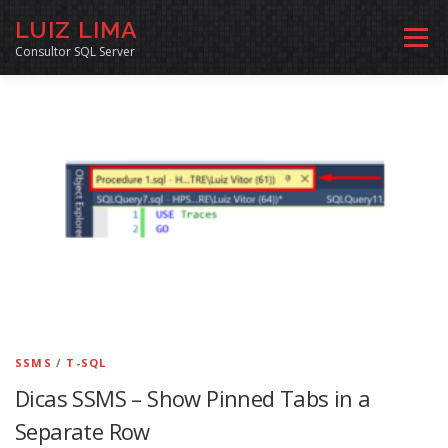
Pular
LUIZ LIMA
para
Menu
o
Consultor SQL Server
conteúdo
MENTORIA SQL
CURSOS
EXERCÍCIOS SQL
INÍCIO
ARQUIVO
LINKS COMUNIDADE
SOBRE
CONTATO
SSMS
/
T-SQL
Dicas SSMS – Show Pinned Tabs in a
Separate Row