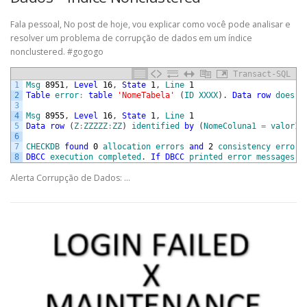
Fala pessoal, No post de hoje, vou explicar como você pode analisar e
resolver um problema de corrupção de dados em um índice
nonclustered. #gogogo
Transact-SQL
1
Msg
8951
,
Level
16
,
State
1
,
Line
1
2
Table
error
:
table
'NomeTabela'
(
ID
XXXX
)
.
Data
row
does
n
3
4
Msg
8955
,
Level
16
,
State
1
,
Line
1
5
Data
row
(
Z
:
ZZZZZ
:
ZZ
)
identified
by
(
NomeColuna1
=
valor1
)
6
7
CHECKDB
found
0
allocation
errors
and
2
consistency
errors
8
DBCC
execution
completed
.
If
DBCC
printed
error
messages
,
Alerta Corrupção de Dados: …