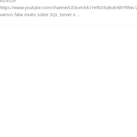
VÍDEOS!
https://www.youtube.com/channel/UCkomEA1Yef6DEa6vB4WYfWw 
vamos falar muito sobre SQL Server e …