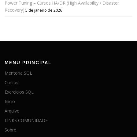
Power Tuning – Cursos HA/DR (High Availability / Disaster
Recovery)
5 de janeiro de 2026
MENU PRINCIPAL
Mentoria SQL
Cursos
Exercícios SQL
Início
Arquivo
LINKS COMUNIDADE
Sobre