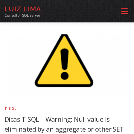
Pular
LUIZ LIMA
para
Menu
o
Consultor SQL Server
conteúdo
MENTORIA SQL
CURSOS
EXERCÍCIOS SQL
INÍCIO
ARQUIVO
LINKS COMUNIDADE
SOBRE
CONTATO
T-SQL
Dicas T-SQL – Warning: Null value is
eliminated by an aggregate or other SET