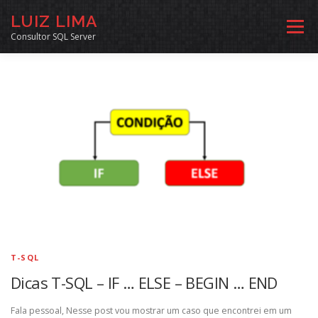
Pular
LUIZ LIMA
para
Menu
o
Consultor SQL Server
conteúdo
MENTORIA SQL
CURSOS
EXERCÍCIOS SQL
INÍCIO
ARQUIVO
LINKS COMUNIDADE
SOBRE
CONTATO
T-SQL
Dicas T-SQL – IF … ELSE – BEGIN … END
Fala pessoal, Nesse post vou mostrar um caso que encontrei em um