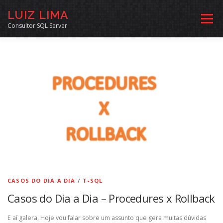
Pular
LUIZ LIMA
para
Menu
o
Consultor SQL Server
conteúdo
MENTORIA SQL
CURSOS
EXERCÍCIOS SQL
INÍCIO
ARQUIVO
LINKS COMUNIDADE
SOBRE
CONTATO
CASOS DO DIA A DIA
/
T-SQL
Casos do Dia a Dia – Procedures x Rollback
E aí galera, Hoje vou falar sobre um assunto que gera muitas dúvidas