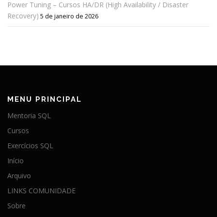
Power Tuning – Cursos HA/DR (High Availability / Disaster
Recovery)
5 de janeiro de 2026
MENU PRINCIPAL
Mentoria SQL
Cursos
Exercícios SQL
Início
Arquivo
LINKS COMUNIDADE
Sobre