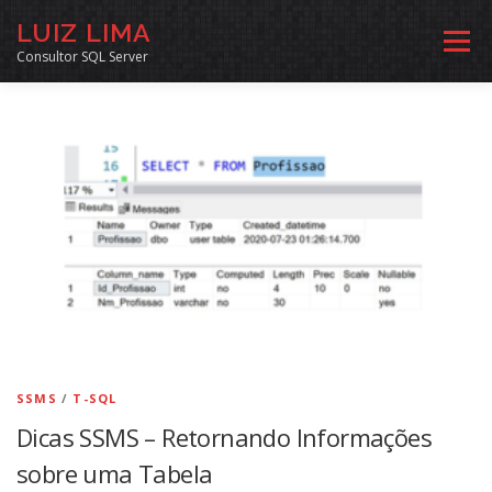
Pular
LUIZ LIMA
para
Menu
o
Consultor SQL Server
conteúdo
MENTORIA SQL
CURSOS
EXERCÍCIOS SQL
INÍCIO
ARQUIVO
LINKS COMUNIDADE
SOBRE
CONTATO
SSMS
/
T-SQL
Dicas SSMS – Retornando Informações
sobre uma Tabela