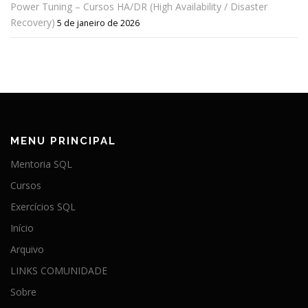
Power Tuning – Cursos HA/DR (High Availability / Disaster
Recovery)
5 de janeiro de 2026
MENU PRINCIPAL
Mentoria SQL
Cursos
Exercícios SQL
Início
Arquivo
LINKS COMUNIDADE
Sobre