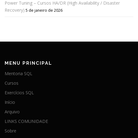
Power Tuning – Cursos HA/DR (High Availability / Disaster
Recovery)
5 de janeiro de 2026
MENU PRINCIPAL
Mentoria SQL
Cursos
Exercícios SQL
Início
Arquivo
LINKS COMUNIDADE
Sobre