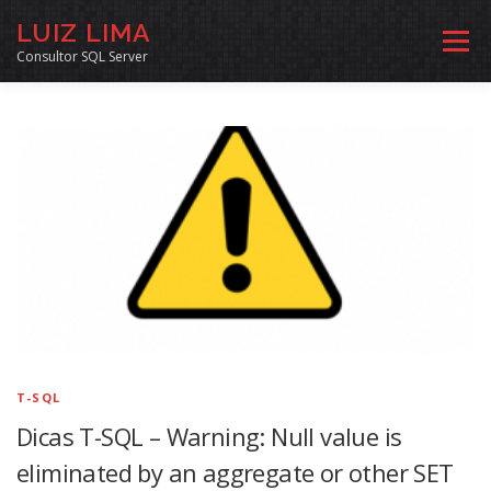
Pular
LUIZ LIMA
para
Menu
o
Consultor SQL Server
conteúdo
MENTORIA SQL
CURSOS
EXERCÍCIOS SQL
INÍCIO
ARQUIVO
LINKS COMUNIDADE
SOBRE
CONTATO
T-SQL
Dicas T-SQL – Warning: Null value is
eliminated by an aggregate or other SET