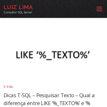
Pular
LUIZ LIMA
para
Menu
o
Consultor SQL Server
conteúdo
MENTORIA SQL
CURSOS
EXERCÍCIOS SQL
INÍCIO
ARQUIVO
LINKS COMUNIDADE
SOBRE
CONTATO
T-SQL
Dicas T-SQL – Pesquisar Texto – Qual a
diferença entre LIKE ‘%_TEXTO%’ e ‘%