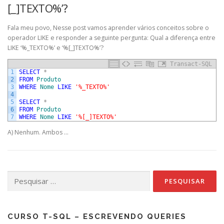
[_]TEXTO%’?
Fala meu povo, Nesse post vamos aprender vários conceitos sobre o
operador LIKE e responder a seguinte pergunta: Qual a diferença entre
LIKE ‘%_TEXTO%’ e ‘%[_]TEXTO%’?
Transact-SQL
1
SELECT
*
2
FROM
Produto
3
WHERE
Nome
LIKE
'%_TEXTO%'
4
5
SELECT
*
6
FROM
Produto
7
WHERE
Nome
LIKE
'%[_]TEXTO%'
A) Nenhum. Ambos …
Pesquisar
por:
CURSO T-SQL – ESCREVENDO QUERIES