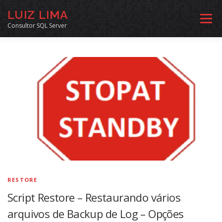
Pular
LUIZ LIMA
para
Menu
o
Consultor SQL Server
conteúdo
MENTORIA SQL
CURSOS
EXERCÍCIOS SQL
INÍCIO
ARQUIVO
LINKS COMUNIDADE
SOBRE
CONTATO
RESTORE
Script Restore – Restaurando vários
arquivos de Backup de Log – Opções