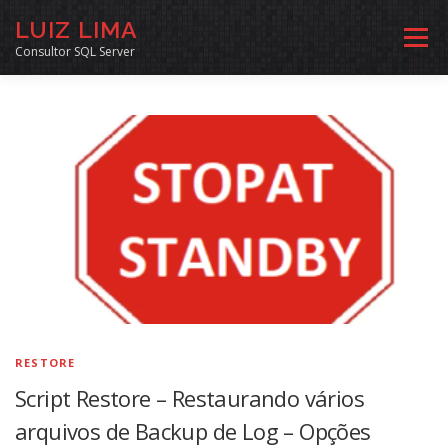
Pular
LUIZ LIMA
para
Menu
o
Consultor SQL Server
conteúdo
MENTORIA SQL
CURSOS
EXERCÍCIOS SQL
INÍCIO
ARQUIVO
LINKS COMUNIDADE
SOBRE
CONTATO
RESTORE
Script Restore – Restaurando vários
arquivos de Backup de Log – Opções