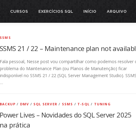
CURSOS
EXERCÍCIOS SQL
INÍCIO
ARQUIVO
SSMS
SSMS 21 / 22 – Maintenance plan not availab
Fala pessoal, Nesse post vou compartilhar como podemos resolver 
problema do Maintenance Plan (ou Planos de Manutenção) ficar
indisponível no SSMS 21 / 22 (SQL Server Management Studio). SSM
…
BACKUP
/
DMV
/
SQL SERVER
/
SSMS
/
T-SQL
/
TUNING
Power Lives – Novidades do SQL Server 2025
na prática