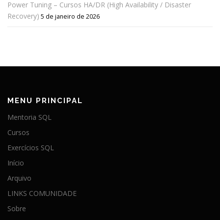
Power Tuning – Cursos HA/DR (High Availability / Disaster
Recovery)
5 de janeiro de 2026
MENU PRINCIPAL
Mentoria SQL
Cursos
Exercícios SQL
Início
Arquivo
LINKS COMUNIDADE
Sobre