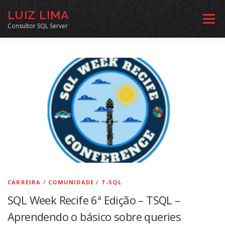
Pular
LUIZ LIMA
para
Menu
o
Consultor SQL Server
conteúdo
MENTORIA SQL
CURSOS
EXERCÍCIOS SQL
INÍCIO
ARQUIVO
LINKS COMUNIDADE
SOBRE
CONTATO
CARREIRA
/
COMUNIDADE
/
T-SQL
SQL Week Recife 6ª Edição – TSQL –
Aprendendo o básico sobre queries