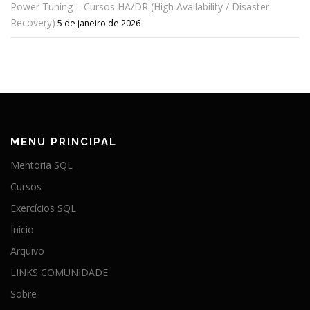
Power Tuning – Cursos HA/DR (High Availability / Disaster
Recovery)
5 de janeiro de 2026
MENU PRINCIPAL
Mentoria SQL
Cursos
Exercícios SQL
Início
Arquivo
LINKS COMUNIDADE
Sobre