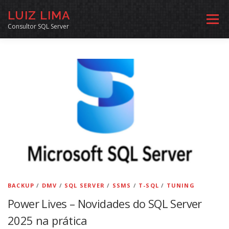
Pular
LUIZ LIMA
para
Menu
o
Consultor SQL Server
conteúdo
MENTORIA SQL
CURSOS
EXERCÍCIOS SQL
INÍCIO
ARQUIVO
LINKS COMUNIDADE
SOBRE
CONTATO
BACKUP
/
DMV
/
SQL SERVER
/
SSMS
/
T-SQL
/
TUNING
Power Lives – Novidades do SQL Server
2025 na prática