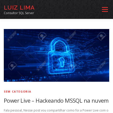
Pular
LUIZ LIMA
para
Menu
o
Consultor SQL Server
conteúdo
MENTORIA SQL
CURSOS
EXERCÍCIOS SQL
INÍCIO
ARQUIVO
LINKS COMUNIDADE
SOBRE
CONTATO
SEM CATEGORIA
Power Live – Hackeando MSSQL na nuvem
Fala pessoal, Nesse post vou compartilhar como foi a Power Live com o