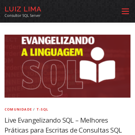
Pular
LUIZ LIMA
para
Menu
o
Consultor SQL Server
conteúdo
MENTORIA SQL
CURSOS
EXERCÍCIOS SQL
INÍCIO
ARQUIVO
LINKS COMUNIDADE
SOBRE
CONTATO
COMUNIDADE
/
T-SQL
Live Evangelizando SQL – Melhores
Práticas para Escritas de Consultas SQL