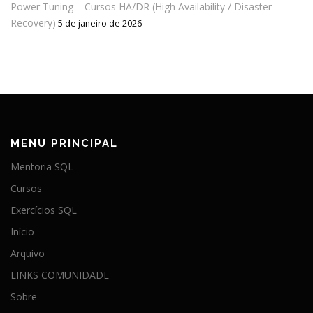
Power Tuning – Cursos HA/DR (High Availability / Disaster
Recovery)
5 de janeiro de 2026
MENU PRINCIPAL
Mentoria SQL
Cursos
Exercícios SQL
Início
Arquivo
LINKS COMUNIDADE
Sobre