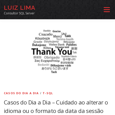
Pular
LUIZ LIMA
para
Menu
o
Consultor SQL Server
conteúdo
MENTORIA SQL
CURSOS
EXERCÍCIOS SQL
INÍCIO
ARQUIVO
LINKS COMUNIDADE
SOBRE
CONTATO
CASOS DO DIA A DIA
/
T-SQL
Casos do Dia a Dia – Cuidado ao alterar o
idioma ou o formato da data da sessão