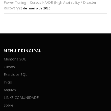
Power Tuning – Cursos HA/DR (High Availability / Disaster
Recovery)
5 de janeiro de 2026
MENU PRINCIPAL
Mentoria SQL
Cursos
Exercícios SQL
Início
Arquivo
LINKS COMUNIDADE
Sobre