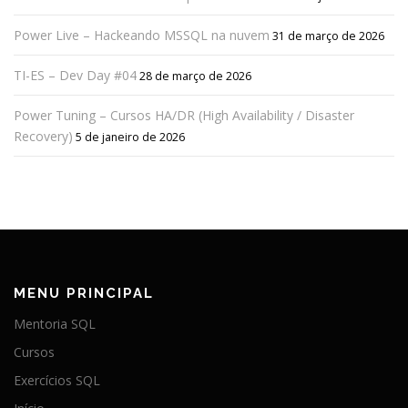
Power Live – Hackeando MSSQL na nuvem
31 de março de 2026
TI-ES – Dev Day #04
28 de março de 2026
Power Tuning – Cursos HA/DR (High Availability / Disaster
Recovery)
5 de janeiro de 2026
MENU PRINCIPAL
Mentoria SQL
Cursos
Exercícios SQL