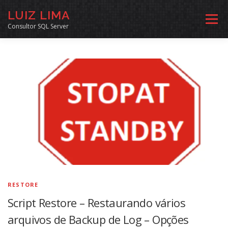
Pular
LUIZ LIMA
para
Menu
o
Consultor SQL Server
conteúdo
MENTORIA SQL
CURSOS
EXERCÍCIOS SQL
INÍCIO
ARQUIVO
LINKS COMUNIDADE
SOBRE
CONTATO
RESTORE
Script Restore – Restaurando vários
arquivos de Backup de Log – Opções