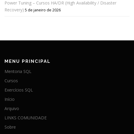
Power Tuning – Cursos HA/DR (High Availability / Disaster
Recovery)
5 de janeiro de 2026
MENU PRINCIPAL
Mentoria SQL
Cursos
Exercícios SQL
Início
Arquivo
LINKS COMUNIDADE
Sobre